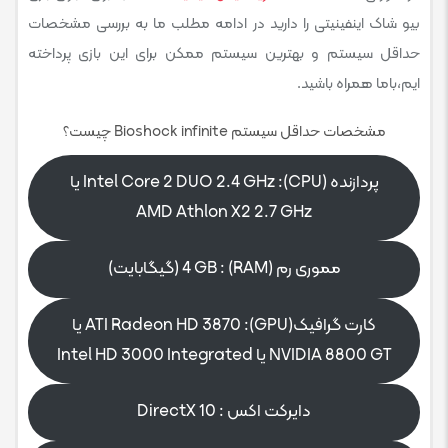
بیو شاک اینفینیتی را دارید در ادامه مطلب ما به بررسی مشخصات
حداقل سیستم و بهترین سیستم ممکن برای این بازی پرداخته
ایم،باما همراه باشید.
مشخصات حداقل سیستم Bioshock infinite چیست؟
پردازنده (CPU): Intel Core 2 DUO 2.4 GHz یا
AMD Athlon X2 2.7 GHz
مموری رم (RAM) : 4 GB (گیگابایت)
کارت گرافیک(GPU): ATI Radeon HD 3870 یا
NVIDIA 8800 GT یا Intel HD 3000 Integrated
دایرکت اکس : DirectX 10