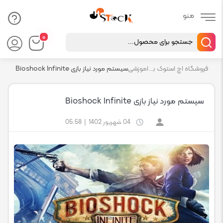
Products
۰
search
فروشگاه اچ استوک بازار انلاین تجهیزات کامپیوتر استوک
اموزشی
سیستم مورد نیاز بازی Bioshock Infinite
سیستم مورد نیاز بازی Bioshock Infinite
04 شهریور 1402
|
05:58