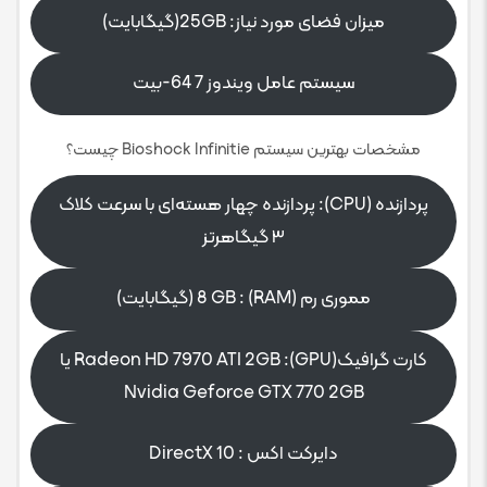
میزان فضای مورد نیاز: 25GB(گیگابایت)
سیستم عامل ویندوز 7 64-بیت
مشخصات بهترین سیستم Bioshock Infinitie چیست؟
پردازنده (CPU): پردازنده چهار هسته‌ای با سرعت کلاک
۳ گیگاهرتز
مموری رم (RAM) : 8 GB (گیگابایت)
کارت گرافیک(GPU): Radeon HD 7970 ATI 2GB یا
Nvidia Geforce GTX 770 2GB
دایرکت اکس : DirectX 10