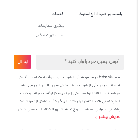
راهنمای خرید از اچ استوک
خدمات
پیگیری سفارشات
لیست فروشندگان
سایت
Hstock
زیر مجموعه یکی از شرکت های
هوشمندنت
است . که یکی
شناخته ترین و یکی از شرکت معتبر پخش سرور HP در ایران می باشد .
هوشمندنت با افتخار توانست یکی از بهترین مرکز ارائه محصولات و خدمات
IT با پشتیبانی 24 ساعته در ایران باشد . این گروه که متشکل از تیم 16 نفره ،
پشتیبانی و طراحی میباشد در تاریخ شنبه 16 مهر 1391 فعالیت رسمی خود را
نمایش بیشتر
آغاز نمود و طی این 12 سال فعالیت همواره احترام به حقوق مشتریان و
کاربران سایت و پشتیبانی کامل محصولات تجاری و رایگان در الویت کاری گروه
بوده و هست و تمام تلاش ما خدماتی کامل و بدون عیب به تمام مشتریان