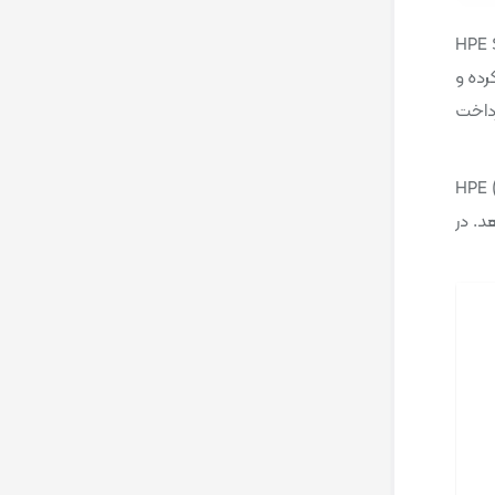
HPE Systems Ins
و تجهیزات HPE خود را مدیریت کرده و
ا خواهیم پرداخت
ی است. HPE (Hewlett Packard
د. در