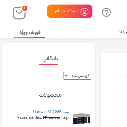
۰
ورود / ثبت نام
فروش ویژه
ا ما
بایگانی
محصولات
سرورHuawei RH2285
۲۰.۰۰۰.۰۰۰
۲۴.۰۰۰.۰۰۰
تومان
تومان