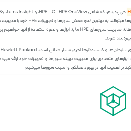
می‌پردازیم. که شامل HPE iLO ، HPE OneView، و ight
Manager هستند. به وسیله‌ی ابزارهای ذکر شده، مدیران سرورها میتوانند به بهترین نحو ممکن سرورها 
بهبود عملکرد و امنیت سیستم‌های خود را تضمین نمایند. در مقاله مدیریت سرورهای HPE ما به ابزارها و نحوه استفاده از آنه
بهره‌مند شوند.
در دنیای پیچیده و پویای فناوری اطلاعات، مدیریت سرورها برای سازمان‌ها و کسب‌وکارها امری بسیار حیات
ت سرور، ابزارهای متعددی برای مدیریت بهینه سرورها و تجهیزات خود ارائه می‌ده