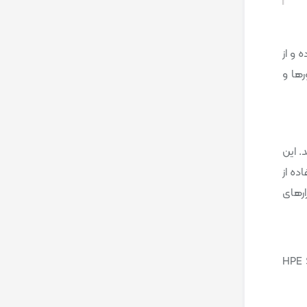
 و از
آیی بالا سرورها و
د. این
ده از
زارهای
HPE i و HPE Systems Insight