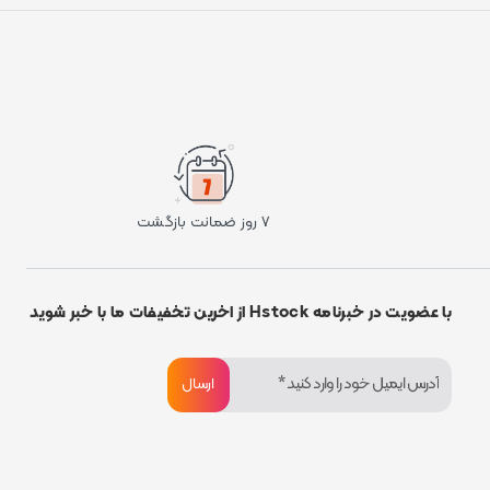
۷ روز ضمانت بازگشت
با عضویت در خبرنامه Hstock از اخرین تخفیفات ما با خبر شوید