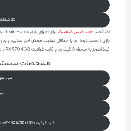
ن
20 گیگابایت فضای خالی جهت نصب بازی
اگر قصد
خرید کیس گیمینگ
گیگاهرتز به همراه 8 گیگ رم و کارت گرافیک RX 570 4GB داشته باشید.
مشخصات سیستم 
سیستم عامل 64 bit
پردازن
کارت گرافیک Nvidia® GeForce™ RTX 2060 (6GB) / AMD® Radeon™ RX 5700 (8GB)