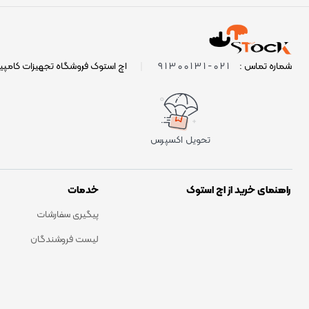
021-91300131
شماره تماس :
|
اچ استوک فروشگاه تجهیزات کامپی
تحویل اکسپرس
راهنمای خرید از اچ استوک
خدمات
پیگیری سفارشات
لیست فروشندگان