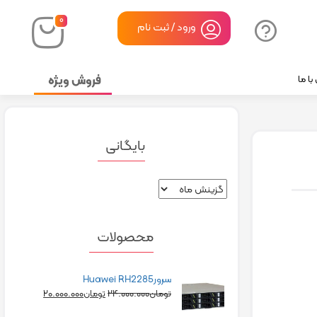
۰
ورود / ثبت نام
فروش ویژه
ا ما
بایگانی
محصولات
سرورHuawei RH2285
۲۰.۰۰۰.۰۰۰
۲۴.۰۰۰.۰۰۰
تومان
تومان