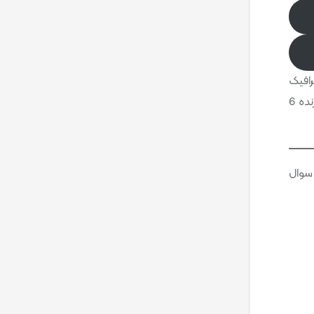
رافیک
RTX 2060 6GB داشته تا بتوانید این بازی را با بهترین کیفیت ممکن در ایده‌آل ترین شرایط اجرا نمایید، همچنین به 16 گیگ رم و پردازنده 6
ونه سوال