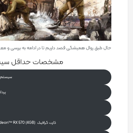
حال طبق روال همیشگی قصد داریم تا در ادامه به بررسی و معرفی مشخصات سیست
مشخصات حداقل سیستم مورد نیا
سیستم عامل 64 bit
پردازنده re
کارت گرافیک Nvidia® GeForce™ GTX 1050-Ti (4GB) / AMD® Radeon™ RX 570 (4GB)