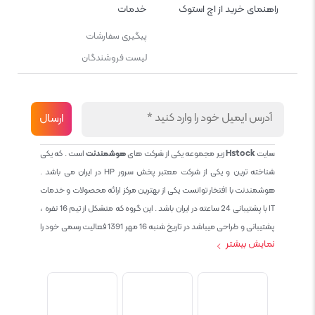
راهنمای خرید از اچ استوک
خدمات
پیگیری سفارشات
لیست فروشندگان
سایت
Hstock
زیر مجموعه یکی از شرکت های
هوشمندنت
است . که یکی
شناخته ترین و یکی از شرکت معتبر پخش سرور HP در ایران می باشد .
هوشمندنت با افتخار توانست یکی از بهترین مرکز ارائه محصولات و خدمات
IT با پشتیبانی 24 ساعته در ایران باشد . این گروه که متشکل از تیم 16 نفره ،
پشتیبانی و طراحی میباشد در تاریخ شنبه 16 مهر 1391 فعالیت رسمی خود را
نمایش بیشتر
آغاز نمود و طی این 12 سال فعالیت همواره احترام به حقوق مشتریان و
کاربران سایت و پشتیبانی کامل محصولات تجاری و رایگان در الویت کاری گروه
بوده و هست و تمام تلاش ما خدماتی کامل و بدون عیب به تمام مشتریان
عزیز میباشد حال با توجه به در خواست مشتریان و همکاران سعی کردیم