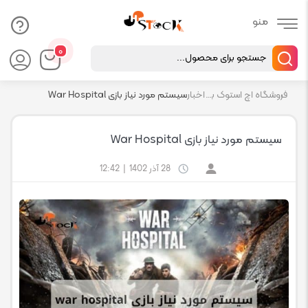
Products
۰
search
فروشگاه اچ استوک بازار انلاین تجهیزات کامپیوتر استوک
اخبار
سیستم مورد نیاز بازی War Hospital
سیستم مورد نیاز بازی War Hospital
28 آذر 1402
|
12:42