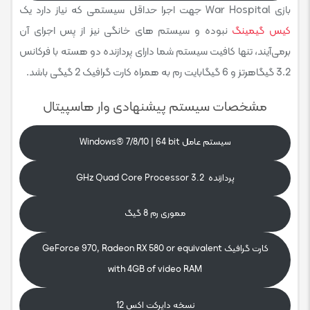
بازی War Hospital جهت اجرا حداقل سیستمی که نیاز دارد یک
کیس گیمینگ
نبوده و سیستم های خانگی نیز از پس اجرای آن
برمی‌آیند، تنها کافیت سیستم شما دارای پردازنده دو هسته با فرکانس
3.2 گیگاهرتز و 6 گیگابایت رم به همراه کارت گرافیک 2 گیگی باشد.
مشخصات سیستم پیشنهادی وار هاسپیتال
سیستم عامل Windows® 7/8/10 | 64 bit
پردازنده 3.2 GHz Quad Core Processor
مموری رم 8 گیگ
کارت گرافیک GeForce 970, Radeon RX 580 or equivalent
with 4GB of video RAM
نسخه دایرکت اکس 12