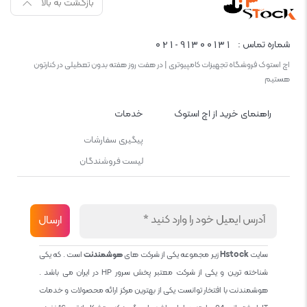
بازگشت به بالا
021-91300131
شماره تماس :
اچ استوک فروشگاه تجهیزات کامپیوتری | در هفت روز هفته بدون تعطیلی در کنارتون
هستیم
راهنمای خرید از اچ استوک
خدمات
پیگیری سفارشات
لیست فروشندگان
سایت
Hstock
زیر مجموعه یکی از شرکت های
هوشمندنت
است . که یکی
شناخته ترین و یکی از شرکت معتبر پخش سرور HP در ایران می باشد .
هوشمندنت با افتخار توانست یکی از بهترین مرکز ارائه محصولات و خدمات