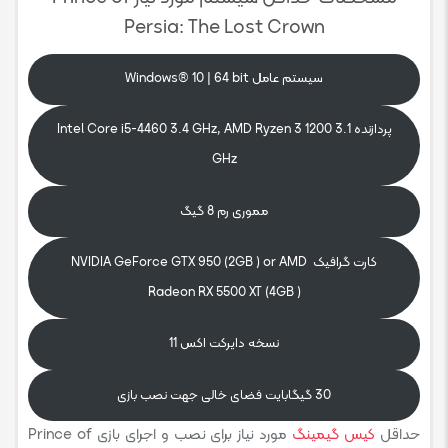
Persia: The Lost Crown
سیستم عامل Windows® 10 | 64 bit
پردازنده Intel Core i5-4460 3.4 GHz, AMD Ryzen 3 1200 3.1
GHz
مموری رم 8 گیگ
کارت گرافیک NVIDIA GeForce GTX 950 (2GB ) or AMD
Radeon RX 5500 XT (4GB )
نسخه دایرکت اکس 11
30 گیگابایت فضای خالی جهت نصب بازی
حداقل
کیس گیمینگ
مورد نیاز برای نصب و اجرای بازی Prince of