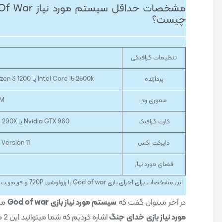
مشخصات حداقل سیستم مور
چیست؟
تنظیمات گرافیکی
پردازنده
Intel Core i5 2500k یا AMD Ryzen 3 1200
مموری رم
AM
کارت گرافیک
Nvidia GTX 960 یا AMD R9 290X
دایرکت اکس
 Version 11
فضای مورد نیاز
این مشخصات برای اجرای بازی God of war با رزولوشن 720P و فریم‌ریت ۳۰ است.
در آخر میتوان گفت که
سیستم مورد نیاز بازی God of war
میت
مورد نیاز بازی خدای جنگ
اشاره کردیم که شما میتوانید این 2 مورد را ملاک خود قرار دهید.