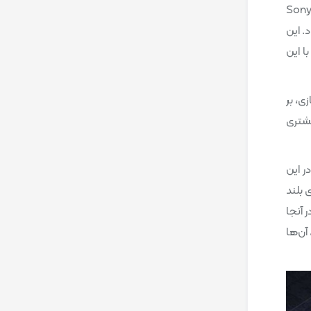
 “God of War” یک بازی ویدیویی در سبک اکشن-ماجراجویی است که توسط استودیو Santa Monica توسعه داده شده و توسط Sony
God of War” شناخته می‌شود. این
ا این
نسخه از بازی، بر
یشتری
ر این
 بلند
 آنجا
آن‌ها