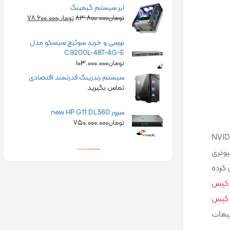
ابر سیستم گیمینگ
۷۸.۶۰۰.۰۰۰
۸۳.۸۰۰.۰۰۰
تومان
تومان
بررسی و خرید سوئیچ سیسکو مدل
C9200L-48T-4G-E
۱۰۳.۰۰۰.۰۰۰
تومان
سیستم رندرینگ قدرتمند اقتصادی
تماس بگیرید
سرور new HP G11 DL360
۷۵۰.۰۰۰.۰۰۰
تومان
ک AMD و قابلیت NVIDIA DLSS و NVIDIA Reflex
یوتری
تصل کرده
کیس
 کیس
کت SSDO و افکت GTAO در بخش تنظیمات