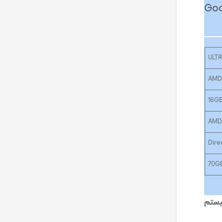
 God Of War
ULT
16G
Dire
70G
ستم