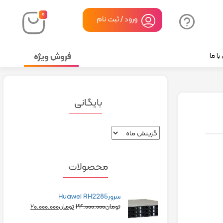
۰
ورود / ثبت نام
فروش ویژه
ا ما
بایگانی
محصولات
سرورHuawei RH2285
۲۰.۰۰۰.۰۰۰
۲۴.۰۰۰.۰۰۰
تومان
تومان