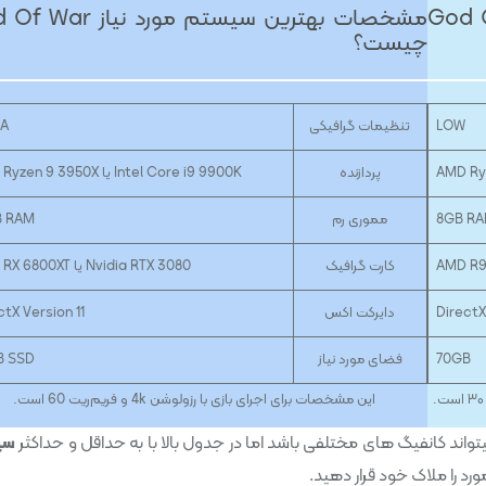
د نیاز God Of War
مشخصات بهترین سیستم مورد نیاز
چیست؟
LOW
تنظیمات گرافیکی
RA
پردازنده
Intel Core i9 9900K یا AMD Ryzen 9 3950X
8GB R
مموری رم
B RAM
کارت گرافیک
Nvidia RTX 3080 یا AMD RX 6800XT
DirectX
دایرکت اکس
ctX Version 11
70GB
فضای مورد نیاز
B SSD
این مشخصات برای اجرای بازی با رزولوشن 4k و فریم‌ریت 60 است.
واند کانفیگ های مختلفی باشد اما در جدول بالا با به حداقل و حداکثر
سی