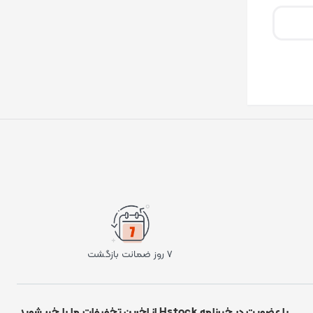
۷ روز ضمانت بازگشت
با عضویت در خبرنامه Hstock از اخرین تخفیفات ما با خبر شوید