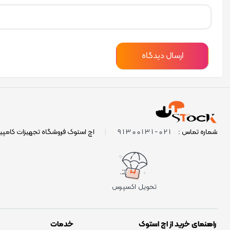
021-91300131
شماره تماس :
|
اچ استوک فروشگاه تجهیزات کامپی
تحویل اکسپرس
راهنمای خرید از اچ استوک
خدمات