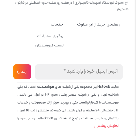
اچ استوک فروشگاه تجهیزات کامپیوتری | در هفت روز هفته بدون تعطیلی در کنارتون
هستیم
راهنمای خرید از اچ استوک
خدمات
پیگیری سفارشات
لیست فروشندگان
سایت
Hstock
زیر مجموعه یکی از شرکت های
هوشمندنت
است . که یکی
شناخته ترین و یکی از شرکت معتبر پخش سرور HP در ایران می باشد .
هوشمندنت با افتخار توانست یکی از بهترین مرکز ارائه محصولات و خدمات
IT با پشتیبانی 24 ساعته در ایران باشد . این گروه که متشکل از تیم 16 نفره ،
پشتیبانی و طراحی میباشد در تاریخ شنبه 16 مهر 1391 فعالیت رسمی خود را
نمایش بیشتر
آغاز نمود و طی این 12 سال فعالیت همواره احترام به حقوق مشتریان و
کاربران سایت و پشتیبانی کامل محصولات تجاری و رایگان در الویت کاری گروه