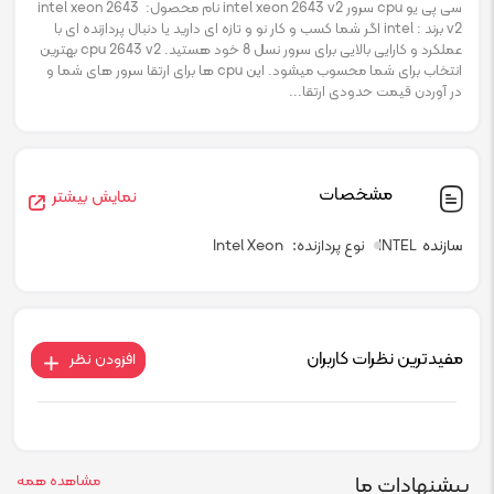
سی پی یو cpu سرور intel xeon 2643 v2 نام محصول: intel xeon 2643
v2 برند : intel اگر شما کسب و کار نو و تازه ای دارید یا دنبال پردازنده ای با
عملکرد و کارایی بالایی برای سرور نسل 8 خود هستید. cpu 2643 v2 بهترین
انتخاب برای شما محسوب میشود. این cpu ها برای ارتقا سرور های شما و
در آوردن قیمت حدودی ارتقا...
مشخصات
نمایش بیشتر
سازنده
INTEL
نوع پردازنده
Intel Xeon
مفیدترین نظرات کاربران
افزودن نظر
پیشنهادات ما
مشاهده همه