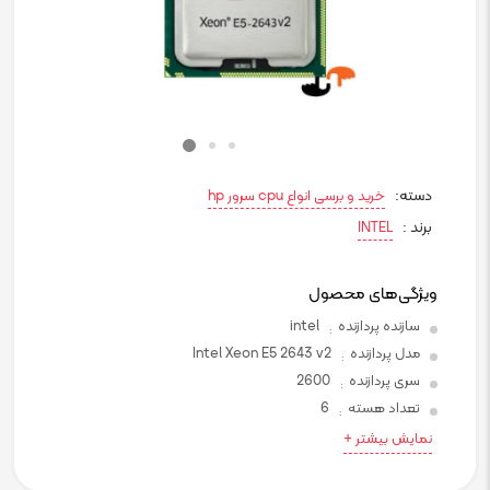
دسته:
خرید و برسی انواع cpu سرور hp
برند :
INTEL
ویژگی‌های محصول
سازنده پردازنده
intel
:
مدل پردازنده
Intel Xeon E5 2643 v2
:
سری پردازنده
2600
:
تعداد هسته
6
:
نمایش بیشتر +