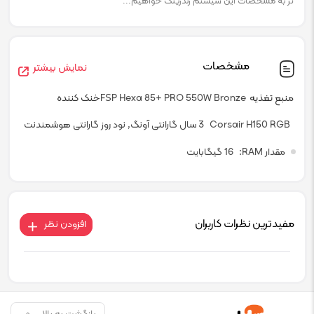
تر به مشخصات این سیستم رندرینگ خواهیم...
مشخصات
نمایش بیشتر
منبع تغذیه
FSP Hexa 85+ PRO 550W Bronze
خنک کننده
Corsair H150 RGB
3 سال گارانتی آونگ, نود روز گارانتی هوشمندنت
مقدار RAM
16 گیگابایت
مفیدترین نظرات کاربران
افزودن نظر