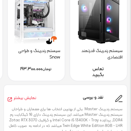
سیستم رندرینگ قدرتمند
سیستم رندرینگ و طراحی
اقتصادی
Snow
تماس
۱۹۳.۳۰۰.۰۰۰
تومان
بگیرید
نقد و بررسی
نمایش بیشتر
سیستم رندرینگ Master یکی از بهترین انتخاب ها برای معماران و طراحان
سیستم رندرینگ Master میباشد.این سیستم رندرینگ دارای 16 گیگابایت رم
DDR4, پردازنده Intel Core i5 13400K - Tray و گرافیک Zotac RTX 3070
Twin Edge White Edition 8GB - LHR میباشد که در ادامه به صورت کامل