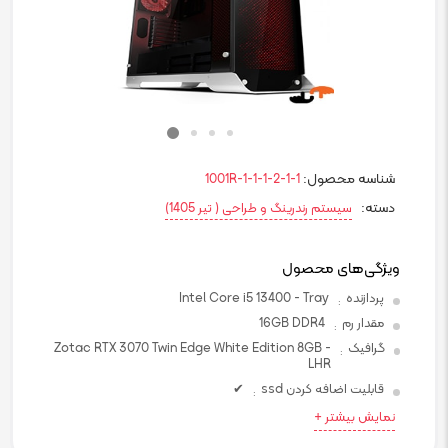
شناسه محصول:
1001R-1-1-1-2-1-1
دسته:
سیستم رندرینگ و طراحی ( تیر 1405)
ویژگی‌های محصول
پردازنده
Intel Core i5 13400 - Tray
:
مقدار رم
16GB DDR4
:
گرافیک
Zotac RTX 3070 Twin Edge White Edition 8GB -
:
LHR
قابلیت اضافه کردن ssd
✔
:
نمایش بیشتر +