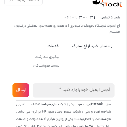
بازگشت به بالا
021-91300131
شماره تماس :
اچ استوک فروشگاه تجهیزات کامپیوتری | در هفت روز هفته بدون تعطیلی در کنارتون
هستیم
راهنمای خرید از اچ استوک
خدمات
پیگیری سفارشات
لیست فروشندگان
سایت
Hstock
زیر مجموعه یکی از شرکت های
هوشمندنت
است . که یکی
شناخته ترین و یکی از شرکت معتبر پخش سرور HP در ایران می باشد .
هوشمندنت با افتخار توانست یکی از بهترین مرکز ارائه محصولات و خدمات
IT با پشتیبانی 24 ساعته در ایران باشد . این گروه که متشکل از تیم 16 نفره ،