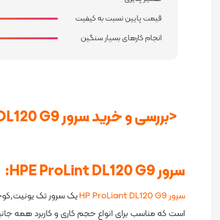
قیمت پایین نسبت به کیفیت
انجام کارهای بسیار سنگین
<بررسی و خرید سرور HPE ProLiant DL120 G9
سرور HPE ProLint DL120 G9:
سرور HP ProLiant DL120 G9
یک سرور تک یونیت,کوچک