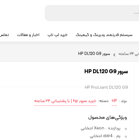
سیستم قدرتمند رندرینگ و گیمینگ
خرید لپ تاپ
اخبار و مقالات
تماس ب
سرور HP DL120 G9
سرور HP DL120 G9
HP ProLiant DL120 G9
برند :
HP
دسته:
خرید سرور hp | با پشتیبانی ۲۴ ساعته
ویژگی‌های محصول
پردازنده
Xeon انتخابی
:
رم
ddr4 انتخابی
: