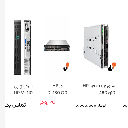
سرور HP synergy
سرور HP
سرور اچ پی
HP ML110
DL160 G9
480 g10
Composable اچ
G9
به زودی
۴۶۲.۰۰
۵۸۰.۰۰۰.۰۰۰
تماس بگیری
تومان
پی new