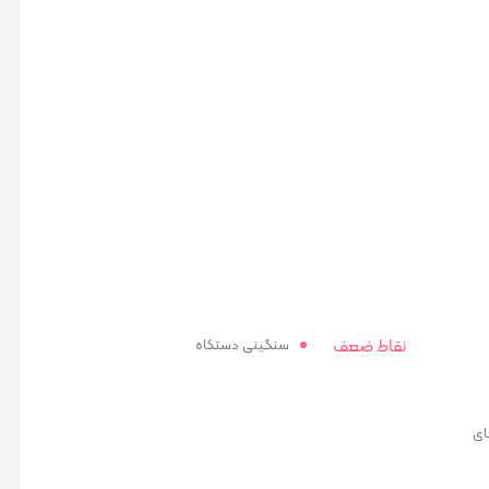
نقاط ضعف
سنگینی دستکاه
تمام cpu های