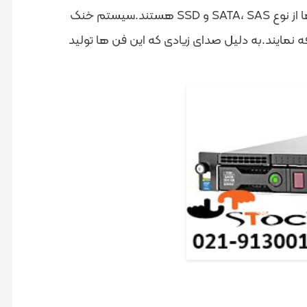
از 8 درایو SFF برخوردار می باشد. که این درایو ها از نوع SATA، SAS و SSD هستند.سیستم خنک
یباشد که کاربران میتوانند 3 عدد دیگر به آن اضافه نمایند.به دلیل صدای زیادی که این فن ها تولید