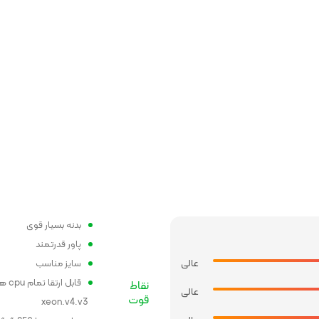
بدنه بسیار قوی
پاور قدرتمند
عالی
سایز مناسب
قابل ارتقا 
نقاط
عالی
قوت
xeon.v4.v3