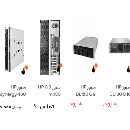
سرور HP
سرور HP
سرور HP G9
سرور HP
synergy 480
ml150
DL180 G9
DL180 G1
g10 plus new
SFF
SF
به زودی
به زودی
۸
تماس بگیرید
۰.۰۰۰
تومان