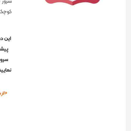
سرور 
کوچک و
این دس
پیشن
سرور
نمایید