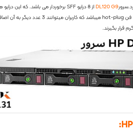
د.سرور
DL120 G9
در حالت اولیه شامل 3 عدد فن hot-plug م
م قرار بگیرند.