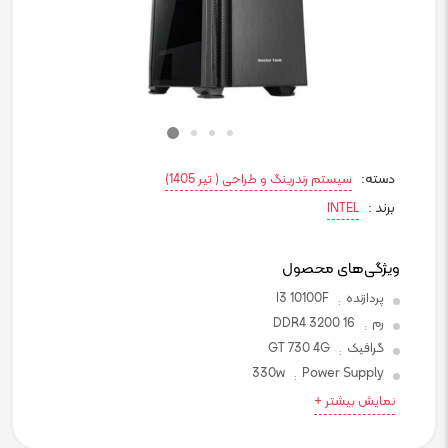
دسته:
سیستم رندرینگ و طراحی ( تیر 1405)
برند :
INTEL
ویژگی‌های محصول
پردازنده
I3 10100F
:
رم
16 DDR4 3200
:
گرافیک
GT 730 4G
:
330w
Power Supply
:
نمایش بیشتر +