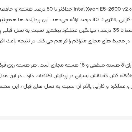
پردازنده اینتل Xeon E5-2667 v2 که از خانواده پ
می دهند. نسبت به CPUهای نسل قبل این کمپانی کارایی بالاتری تا 40 درصد ار
ده سریع داده در محیط های مجازی متراکم را فراهم می کند. در نتیجه باع
رور و عملکرد و کارایی بالاتر آن نسبت به نسل های قبل ، این م