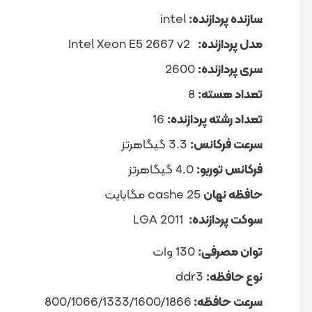
سازنده پردازنده:
intel
مدل پردازنده:
Intel Xeon E5 2667 v2
سری پردازنده:
2600
تعداد هسته:
8
تعداد رشته پردازنده:
16
سرعت فرکانس:
3.3 گیگاهرتز
فرکانس توربو:
4.0 گیگاهرتز
حافظه نهان
cashe 25 مگابایت
سوکت پردازنده:
LGA 2011
توان مصرفی:
130 وات
نوع حافظه:
ddr3
سرعت حافظه:
800/1066/1333/1600/1866