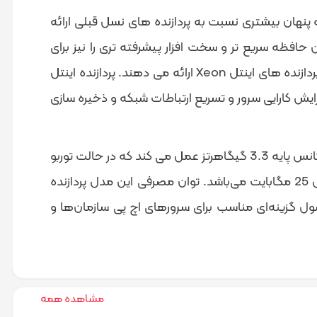
ردازنده Intel Xeon E5-2600 v2 حداکثر تا 50 درصد هسته و حافظه پنهان بیشتری نسبت به پردازنده های نسل قبلی ارائه
ائه می‌دهد. این پردازنده ها همچنین حافظه سریع تر و سخت افزار پیشرفته تری را نیز برای
مجازی سازی ارائه می دهند. این نوآوری ها به طور متوسط تا 35 درصد ، میانگین عملکرد بیشتری نسبت به نسل قبلی پردازنده های اینتل Xeon ارائه می دهند. پردازنده اینتل
ث افزایش کارایی سرور و تسریع ارتباطات شبکه و ذخیره سازی
پردازنده سرور Intel Xeon Processor E5-2667 v2 دارای 8 هسته منطقی و 16 هسته مجازی است. هر هسته روی فرکانس پایه 3.3 گیگاهرتز عمل می کند که در حالت توربو
می‌تواند تا 4 گیگاهرتز قدرت پردازش را افزایش دهد. حافظه کش که نقش بسزایی در پردازش اطلاعات دارد ، در این مدل 25 مگابایت می‌باشد. توان مصرفی این مدل پردازنده
حصول گزینه‌ای مناسب برای سرورهای اچ پی سازمان‌ها و
مشاهده همه