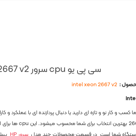
سی پی یو cpu سرور intel xeon 2667 v2
حصول :
intel xeon 2667 v2
2667 v2 بهترین ان
 دستگاه شما است در قسمت محصولات چند مدل
سرور HP
پیشن