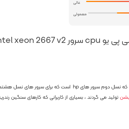
عالی
معمولی
یو cpu سرور intel xeon 2667 v2
پردازنده سرور E5-2667 v2 : سری پردازنده 2600 است که نسل دوم 
یشن