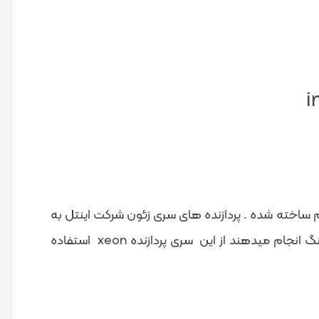
سرور های hp است که برای سرور های نسل هشتم ساخته شده . پردازنده های سری زئون شرکت اینتل به
تولید می گردند ، بسیاری از کاربرانی که کارهای سنگین رندرینگ انجام میدهند از این سری پردازنده xeon استفاده