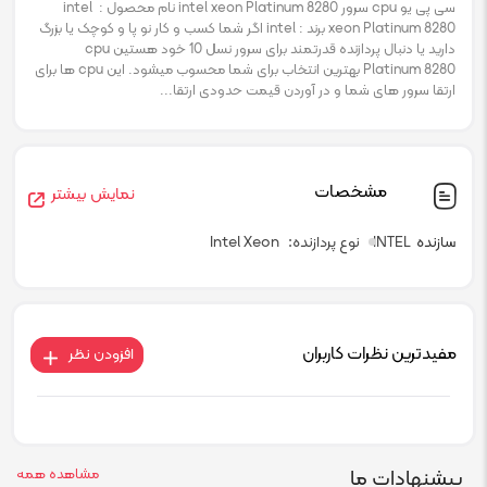
سی پی یو cpu سرور intel xeon Platinum 8280 نام محصول : intel
xeon Platinum 8280 برند : intel اگر شما کسب و کار نو پا و کوچک یا بزرگ
دارید یا دنبال پردازنده قدرتمند برای سرور نسل 10 خود هستین cpu
Platinum 8280 بهترین انتخاب برای شما محسوب میشود. این cpu ها برای
ارتقا سرور های شما و در آوردن قیمت حدودی ارتقا...
مشخصات
نمایش بیشتر
سازنده
INTEL
نوع پردازنده
Intel Xeon
مفیدترین نظرات کاربران
افزودن نظر
پیشنهادات ما
مشاهده همه