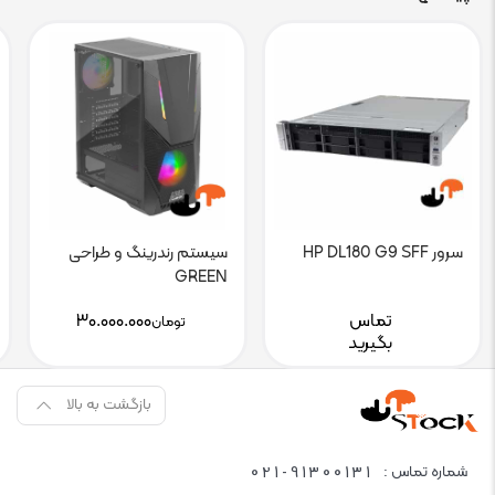
سرور HP DL180 G9 SFF
سیستم رندرینگ و طراحی
GREEN
تماس
۳۰.۰۰۰.۰۰۰
تومان
بگیرید
بازگشت به بالا
021-91300131
شماره تماس :