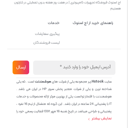
اچ استوک فروشگاه تجهیزات کامپیوتری | در هفت روز هفته بدون تعطیلی در کنارتون
هستیم
راهنمای خرید از اچ استوک
خدمات
پیگیری سفارشات
لیست فروشندگان
سایت
Hstock
زیر مجموعه یکی از شرکت های
هوشمندنت
است . که یکی
شناخته ترین و یکی از شرکت معتبر پخش سرور HP در ایران می باشد .
هوشمندنت با افتخار توانست یکی از بهترین مرکز ارائه محصولات و خدمات
IT با پشتیبانی 24 ساعته در ایران باشد . این گروه که متشکل از تیم 16 نفره ،
پشتیبانی و طراحی میباشد در تاریخ شنبه 16 مهر 1391 فعالیت رسمی خود را
نمایش بیشتر
آغاز نمود و طی این 12 سال فعالیت همواره احترام به حقوق مشتریان و
کاربران سایت و پشتیبانی کامل محصولات تجاری و رایگان در الویت کاری گروه