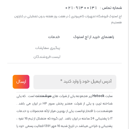
021-91300131
شماره تماس :
اچ استوک فروشگاه تجهیزات کامپیوتری | در هفت روز هفته بدون تعطیلی در کنارتون
هستیم
راهنمای خرید از اچ استوک
خدمات
پیگیری سفارشات
لیست فروشندگان
سایت
Hstock
زیر مجموعه یکی از شرکت های
هوشمندنت
است . که یکی
شناخته ترین و یکی از شرکت معتبر پخش سرور HP در ایران می باشد .
هوشمندنت با افتخار توانست یکی از بهترین مرکز ارائه محصولات و خدمات
IT با پشتیبانی 24 ساعته در ایران باشد . این گروه که متشکل از تیم 16 نفره ،
پشتیبانی و طراحی میباشد در تاریخ شنبه 16 مهر 1391 فعالیت رسمی خود را