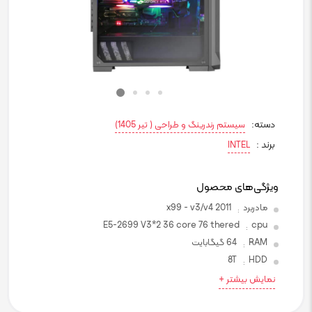
دسته:
سیستم رندرینگ و طراحی ( تیر 1405)
برند :
INTEL
ویژگی‌های محصول
مادربرد
x99 - v3/v4 2011
:
E5-2699 V3*2 36 core 76 thered
cpu
:
RAM
64 گیگابایت
:
8T
HDD
:
نمایش بیشتر +