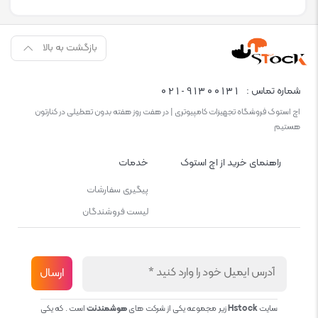
بازگشت به بالا
021-91300131
شماره تماس :
اچ استوک فروشگاه تجهیزات کامپیوتری | در هفت روز هفته بدون تعطیلی در کنارتون
هستیم
راهنمای خرید از اچ استوک
خدمات
پیگیری سفارشات
لیست فروشندگان
سایت
Hstock
زیر مجموعه یکی از شرکت های
هوشمندنت
است . که یکی