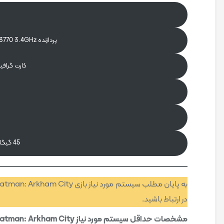
و
پردازنده Intel Core i7-3770 3.4GHz یا AMD FX-8350 4.0GHz
کارت گرافیک GeForce GTX 980
45 گیگابایت فضای خالی جهت نصب
در ارتباط باشید.
مشخصات حداقل سیستم مورد نیاز Batman: Arkham City