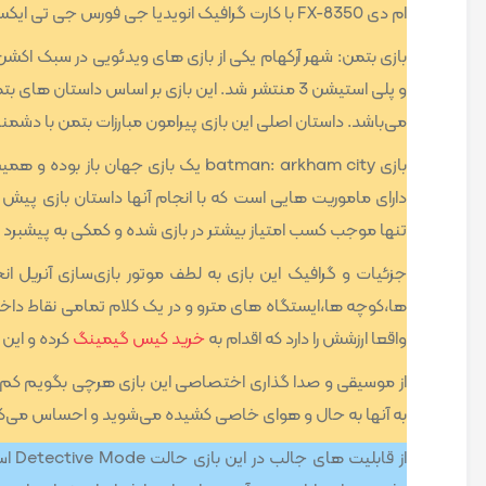
ام دی FX-8350 با کارت گرافیک انویدیا جی فورس جی تی ایکس 980 و 8 گیگابایت رم خواهید داشت.
و پلی استیشن 3 منتشر شد. این بازی بر اساس داست
می‌باشد. داستان اصلی این بازی پیرامون مبارزات بتمن با دشم
بازی batman: arkham city یک بازی جها
دارای ماموریت هایی است که با انجام آنها داستان بازی پیش 
تنها موجب کسب امتیاز بیشتر در بازی شده و کمکی به پیشبرد د
ها،کوچه ها،ایستگاه های مترو و در یک کلام تمامی نقاط داخل 
واقعا ارزشش را دارد که اقدام به
خرید کیس گیمینگ
کرده و این 
از موسیقی و صدا گذاری اختصاصی این بازی هرچی بگویم کم ا
به آنها به حال و هوای خاصی کشیده می‌شوید و احساس می‌کنید 
از قاب