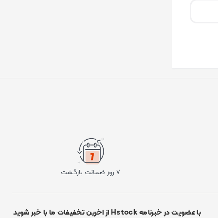
۷ روز ضمانت بازگشت
با عضویت در خبرنامه Hstock از اخرین تخفیفات ما با خبر شوید