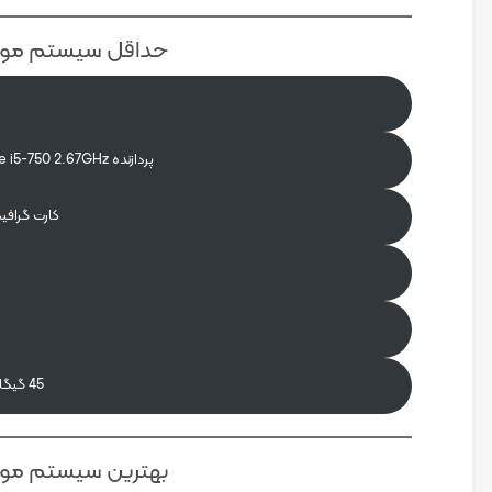
حداقل سیستم مورد نیاز kham City
و
پردازنده Intel Core i5-750 2.67GHz یا AMD Phenom II X4 965 3.4GHz
کارت گرافیک  GeForce GTX 660
45 گیگابایت فضای خالی جهت نصب
بهترین سیستم مورد نیاز kham City