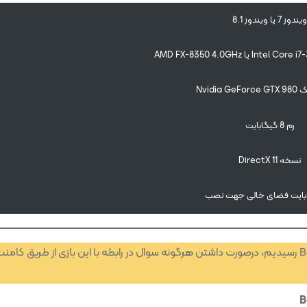
یندوز 7 یا ویندوز 8.1
Nvidia 
رم 8 گیگابایت
نسخه DirectX 11
به پایان مطلب سیستم مورد نیاز بازی Batman: Arkham City رسیدیم، درصورت داشتن هرگونه سوال در رابطه با این بازی از طریق کا