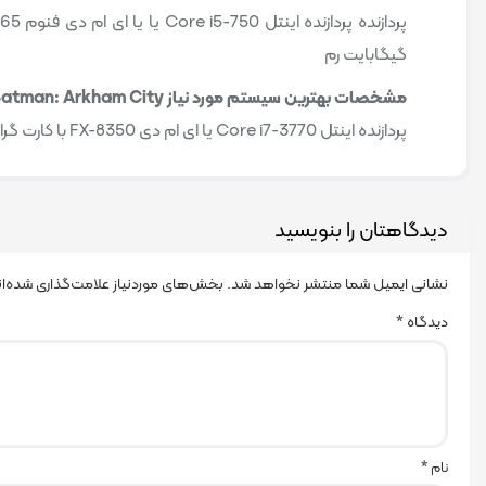
گیگابایت رم
مشخصات بهترین سیستم مورد نیاز Batman: Arkham City
پردازنده اینتل Core i7-3770 یا ای ام دی FX-8350 با کارت گرافیک انویدیا جی فورس جی تی ایکس 980 و 8 گیگابایت رم
دیدگاهتان را بنویسید
نشانی ایمیل شما منتشر نخواهد شد.
بخش‌های موردنیاز علامت‌گذاری شده‌ا
دیدگاه
*
نام
*