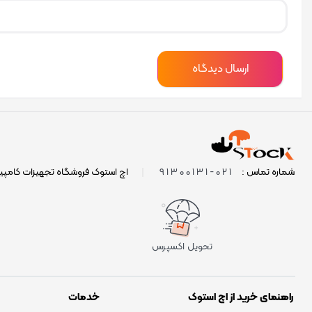
021-91300131
شماره تماس :
|
اچ استوک فروشگاه تجهیزات کامپی
تحویل اکسپرس
راهنمای خرید از اچ استوک
خدمات