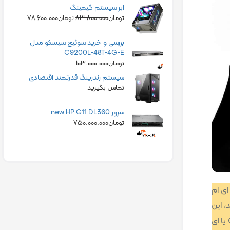
ابر سیستم گیمینگ
۷۸.۶۰۰.۰۰۰
۸۳.۸۰۰.۰۰۰
تومان
تومان
بررسی و خرید سوئیچ سیسکو مدل
C9200L-48T-4G-E
۱۰۳.۰۰۰.۰۰۰
تومان
سیستم رندرینگ قدرتمند اقتصادی
تماس بگیرید
سرور new HP G11 DL360
۷۵۰.۰۰۰.۰۰۰
تومان
، پردازنده پردازنده اینتل Core i5-750 یا یا ای ام
قصد دارید، این
متناسب با مشخصات پردازنده اینتل Core i7-3770 یا ای