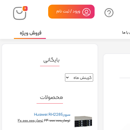
۰
ورود / ثبت نام
فروش ویژه
ا ما
بایگانی
محصولات
سرورHuawei RH2285
۲۰.۰۰۰.۰۰۰
۲۴.۰۰۰.۰۰۰
تومان
تومان