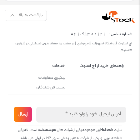
بازگشت به بالا
021-91300131
شماره تماس :
اچ استوک فروشگاه تجهیزات کامپیوتری | در هفت روز هفته بدون تعطیلی در کنارتون
هستیم
راهنمای خرید از اچ استوک
خدمات
پیگیری سفارشات
لیست فروشندگان
سایت
Hstock
زیر مجموعه یکی از شرکت های
هوشمندنت
است . که یکی
شناخته ترین و یکی از شرکت معتبر پخش سرور HP در ایران می باشد .