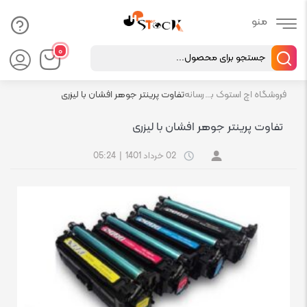
Products
۰
search
فروشگاه اچ استوک بازار انلاین تجهیزات کامپیوتر استوک
رسانه
تفاوت پرینتر جوهر افشان با لیزری
تفاوت پرینتر جوهر افشان با لیزری
02 خرداد 1401
|
05:24