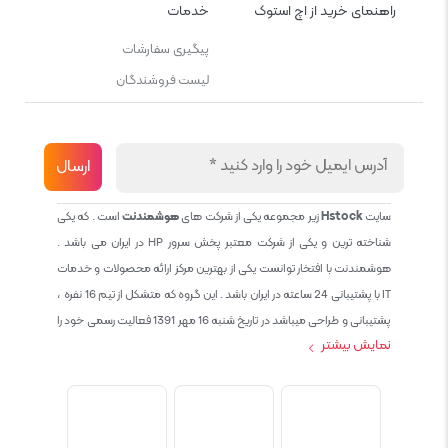
راهنمای خرید از اچ استوک
خدمات
پیگیری سفارشات
لیست فروشندگان
سایت
Hstock
زیر مجموعه یکی از شرکت های
هوشمندنت
است . که یکی
شناخته ترین و یکی از شرکت معتبر پخش سرور HP در ایران می باشد .
هوشمندنت با افتخار توانست یکی از بهترین مرکز ارائه محصولات و خدمات
IT با پشتیبانی 24 ساعته در ایران باشد . این گروه که متشکل از تیم 16 نفره ،
پشتیبانی و طراحی میباشد در تاریخ شنبه 16 مهر 1391 فعالیت رسمی خود را
نمایش بیشتر
آغاز نمود و طی این 12 سال فعالیت همواره احترام به حقوق مشتریان و
کاربران سایت و پشتیبانی کامل محصولات تجاری و رایگان در الویت کاری گروه
بوده و هست و تمام تلاش ما خدماتی کامل و بدون عیب به تمام مشتریان
عزیز میباشد حال با توجه به در خواست مشتریان و همکاران سعی کردیم