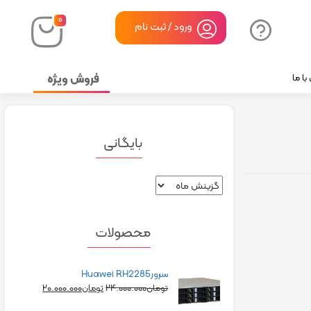
۰
ورود / ثبت نام
فروش ویژه
ا ما
بایگانی
محصولات
سرورHuawei RH2285
۲۰.۰۰۰.۰۰۰
۲۴.۰۰۰.۰۰۰
تومان
تومان