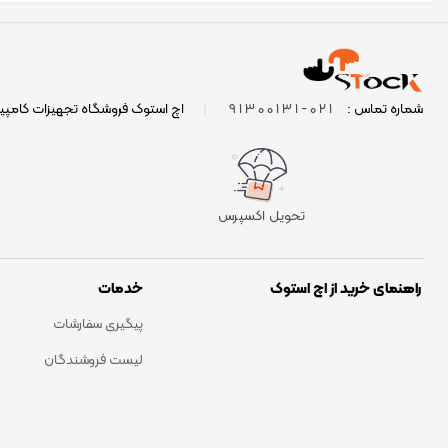
021-91300131
شماره تماس :
|
اچ استوک فروشگاه تجهیزات کامپی
تحویل اکسپرس
راهنمای خرید از اچ استوک
خدمات
پیگیری سفارشات
لیست فروشندگان