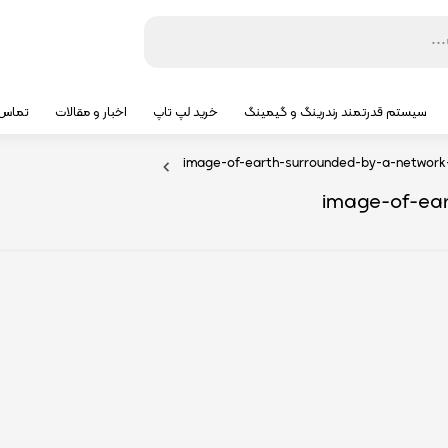
سیستم قدرتمند رندرینگ و گیمینگ
خرید لپ تاپ
اخبار و مقالات
تماس ب
image-of-earth-surrounded-by-a-network
image-of-ea