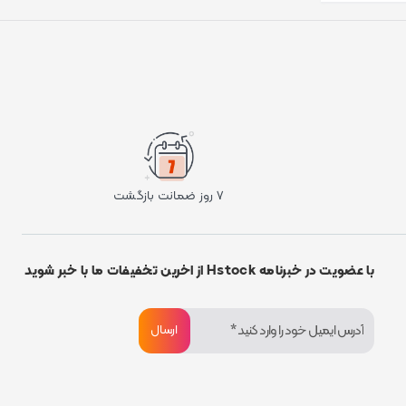
۷ روز ضمانت بازگشت
با عضویت در خبرنامه Hstock از اخرین تخفیفات ما با خبر شوید