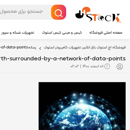
صفحه اصلی فروشگاه
کیس و مینی کیس استوک
تجهیزات شبکه و سرور
فروشگاه اچ استوک بازار انلاین تجهیزات کامپیوتر استوک
رسانه
-of-data-points
rth-surrounded-by-a-network-of-data-points
08 اسفند 1400
02:02
|