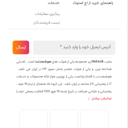
راهنمای خرید از اچ استوک
خدمات
پیگیری سفارشات
لیست فروشندگان
سایت
Hstock
زیر مجموعه یکی از شرکت های
هوشمندنت
است . که یکی
شناخته ترین و یکی از شرکت معتبر پخش سرور HP در ایران می باشد .
هوشمندنت با افتخار توانست یکی از بهترین مرکز ارائه محصولات و خدمات
IT با پشتیبانی 24 ساعته در ایران باشد . این گروه که متشکل از تیم 16 نفره ،
پشتیبانی و طراحی میباشد در تاریخ شنبه 16 مهر 1391 فعالیت رسمی خود را
نمایش بیشتر
آغاز نمود و طی این 12 سال فعالیت همواره احترام به حقوق مشتریان و
کاربران سایت و پشتیبانی کامل محصولات تجاری و رایگان در الویت کاری گروه
بوده و هست و تمام تلاش ما خدماتی کامل و بدون عیب به تمام مشتریان
عزیز میباشد حال با توجه به در خواست مشتریان و همکاران سعی کردیم