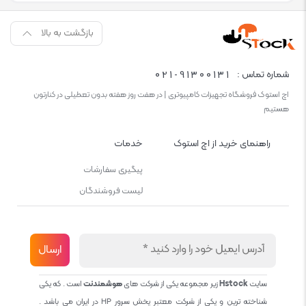
بازگشت به بالا
021-91300131
شماره تماس :
اچ استوک فروشگاه تجهیزات کامپیوتری | در هفت روز هفته بدون تعطیلی در کنارتون
هستیم
راهنمای خرید از اچ استوک
خدمات
پیگیری سفارشات
لیست فروشندگان
سایت
Hstock
زیر مجموعه یکی از شرکت های
هوشمندنت
است . که یکی
شناخته ترین و یکی از شرکت معتبر پخش سرور HP در ایران می باشد .