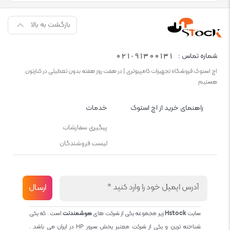
بازگشت به بالا
021-91300131
شماره تماس :
اچ استوک فروشگاه تجهیزات کامپیوتری | در هفت روز هفته بدون تعطیلی در کنارتون
هستیم
راهنمای خرید از اچ استوک
خدمات
پیگیری سفارشات
لیست فروشندگان
سایت
Hstock
زیر مجموعه یکی از شرکت های
هوشمندنت
است . که یکی
شناخته ترین و یکی از شرکت معتبر پخش سرور HP در ایران می باشد .