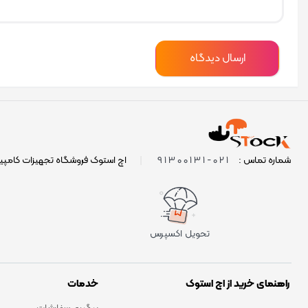
021-91300131
شماره تماس :
|
اچ استوک فروشگاه تجهیزات کامپی
تحویل اکسپرس
راهنمای خرید از اچ استوک
خدمات