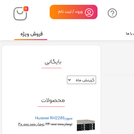
۰
ورود / ثبت نام
فروش ویژه
ا ما
بایگانی
محصولات
سرورHuawei RH2285
۲۰.۰۰۰.۰۰۰
۲۴.۰۰۰.۰۰۰
تومان
تومان