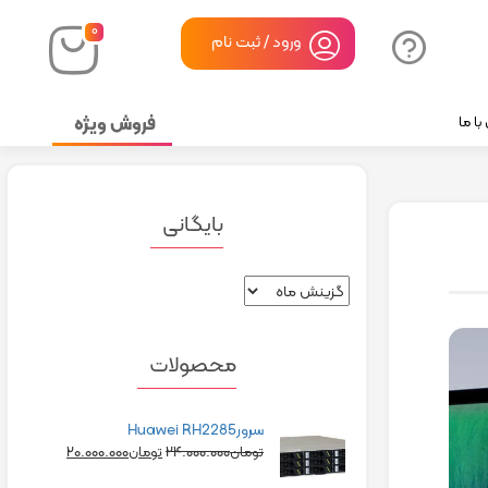
۰
ورود / ثبت نام
فروش ویژه
ا ما
بایگانی
محصولات
سرورHuawei RH2285
۲۰.۰۰۰.۰۰۰
۲۴.۰۰۰.۰۰۰
تومان
تومان