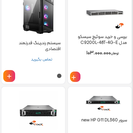
بررسی و خرید سوئیچ سیسکو
مدل C9200L-48T-4G-E
سیستم رندرینگ قدرتمند
اقتصادی
۱۰۳.۰۰۰.۰۰۰
تومان
تماس بگیرید
سرور new HP G11 DL360