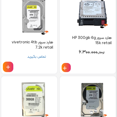
هارد سرور HP 300gb 6g
هارد سرور vivetronic 4tb
15k retail
7.2k retail
۶.۳۰۰.۰۰۰
تومان
تماس بگیرید