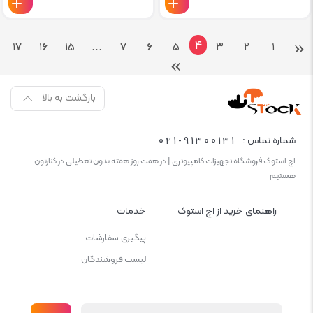
‹
۴
۱۷
۱۶
۱۵
…
۷
۶
۵
۳
۲
۱
›
بازگشت به بالا
021-91300131
شماره تماس :
اچ استوک فروشگاه تجهیزات کامپیوتری | در هفت روز هفته بدون تعطیلی در کنارتون
هستیم
راهنمای خرید از اچ استوک
خدمات
پیگیری سفارشات
لیست فروشندگان