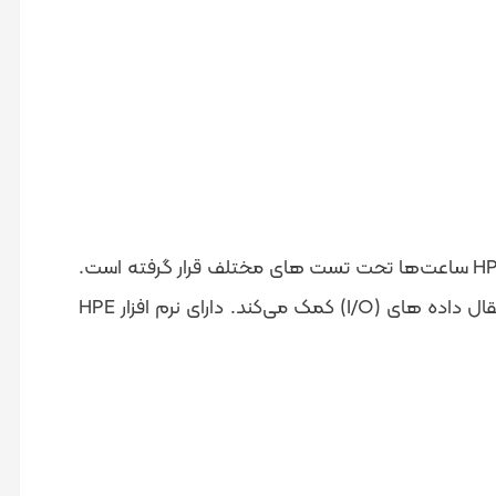
هارد سرور HP 300GB SAS 12g 15k SFF همانند اکثر سخت افزارهای تولید شده توسط این برند ، زیر نظر متخصصین HP ساعت‌‌ها تحت تست های مختلف قرار گرفته است.
درایو های این شرکت به بهبود زمان پاسخ سرورها ، قدرت بالاتر برای تراکنش های بیشتر در هر ثانیه و افزایش سرعت انتقال داده های (I/O) کمک می‌کند. دارای نرم افزار HPE