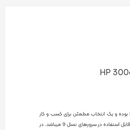
هارد HP 300gb 12g 15k استوک جزو زیرمجموعه هارد HPE Server بوده و یک انتخاب مطمئن برای کسب و کار
شما میباشد. با بالاترین سطح عملکرد جهت ذخیره سازی اطلاعات شما قابل استفاده در سرورهای نسل 9 میباشد. در