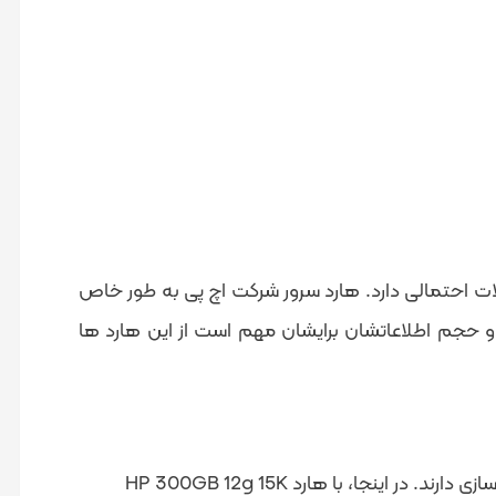
ری در مقابل حملات احتمالی دارد. هارد سرور شرکت اچ پی به طور خاص
ت و حجم اطلاعاتشان برایشان مهم است از این هارد ها
با افزایش نیازهای ذخیره‌سازی در دنیای امروز، هاردهای ایفای نقش مهمی در بهبود عملکرد سرورها و سیستم‌های ذخیره‌سازی دارند. در اینجا، با هارد HP 300GB 12g 15K