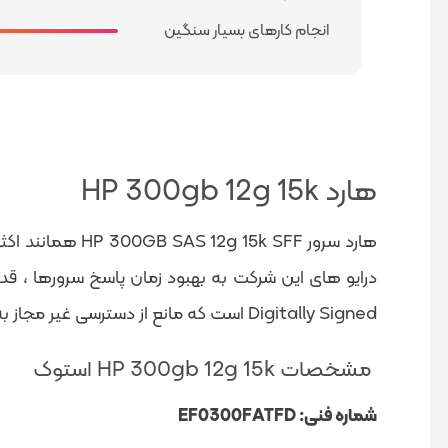
انجام کارهای بسیار سنگین
هارد HP 300gb 12g 15k
Digitally Signed است که مانع از دسترسی غیر مجاز به داده ها می شود.
مشخصات HP 300gb 12g 15k استوک
شماره فنی: EF0300FATFD