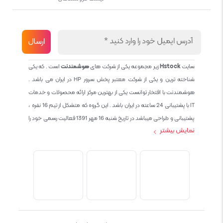
سایت
Hstock
زیر مجموعه یکی از شرکت های
هوشمندنت
است . که یکی
شناخته ترین و یکی از شرکت معتبر پخش سرور HP در ایران می باشد .
هوشمندنت با افتخار توانست یکی از بهترین مرکز ارائه محصولات و خدمات
IT با پشتیبانی 24 ساعته در ایران باشد . این گروه که متشکل از تیم 16 نفره ،
پشتیبانی و طراحی میباشد در تاریخ شنبه 16 مهر 1391 فعالیت رسمی خود را
نمایش بیشتر
آغاز نمود و طی این 12 سال فعالیت همواره احترام به حقوق مشتریان و
کاربران سایت و پشتیبانی کامل محصولات تجاری و رایگان در الویت کاری گروه
بوده و هست و تمام تلاش ما خدماتی کامل و بدون عیب به تمام مشتریان
عزیز میباشد حال با توجه به در خواست مشتریان و همکاران سعی کردیم
سایتی اماده کنیم که تمام مشتریان عزیزمان با خیال راحت تمام محصولات
IT خود را خریداری کنند.