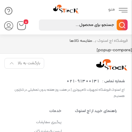
Products
۰
search
فروشگاه اچ استوک بازار انلاین تجهیزات کامپیوتر استوک
مقایسه کالاها
[popup-compare]
بازگشت به بالا
021-91300131
شماره تماس :
اچ استوک فروشگاه تجهیزات کامپیوتری | در هفت روز هفته بدون تعطیلی در کنارتون
هستیم
راهنمای خرید از اچ استوک
خدمات
پیگیری سفارشات
لیست فروشندگان