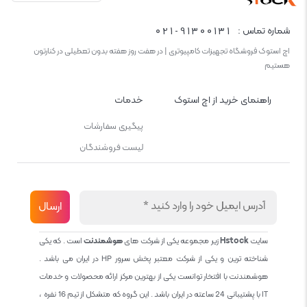
021-91300131
شماره تماس :
اچ استوک فروشگاه تجهیزات کامپیوتری | در هفت روز هفته بدون تعطیلی در کنارتون
هستیم
راهنمای خرید از اچ استوک
خدمات
پیگیری سفارشات
لیست فروشندگان
سایت
Hstock
زیر مجموعه یکی از شرکت های
هوشمندنت
است . که یکی
شناخته ترین و یکی از شرکت معتبر پخش سرور HP در ایران می باشد .
هوشمندنت با افتخار توانست یکی از بهترین مرکز ارائه محصولات و خدمات
IT با پشتیبانی 24 ساعته در ایران باشد . این گروه که متشکل از تیم 16 نفره ،