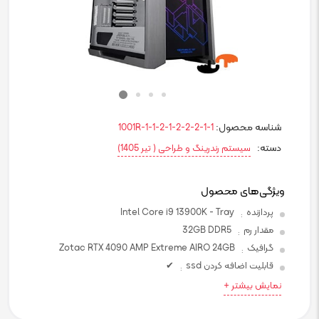
شناسه محصول:
1001R-1-1-2-1-2-2-2-1-1
دسته:
سیستم رندرینگ و طراحی ( تیر 1405)
ویژگی‌های محصول
پردازنده
Intel Core i9 13900K - Tray
:
مقدار رم
32GB DDR5
:
گرافیک
Zotac RTX 4090 AMP Extreme AIRO 24GB
:
قابلیت اضافه کردن ssd
✔
:
نمایش بیشتر +