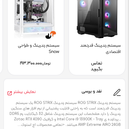
سیستم رندرینگ قدرتمند
سیستم رندرینگ و طراحی
اقتصادی
Snow
تماس
۱۹۳.۳۰۰.۰۰۰
تومان
بگیرید
نقد و بررسی
نمایش بیشتر
سیستم رندرینگ ROG STRIX سیستم رندرینگ ROG STRIX یک سیستم
رندرینگ قدرتمند است که به راحتی قابلیت پشتیبانی از نرم افزار های سنگین
رندرینگ را دارد.مشخصات این سیستم رندرینگ شامل 32 گیگابایت رم DDR5
, پردازنده ی Intel Core i9 13900K - Tray و گرافیک Zotac RTX 4090
AMP Extreme AIRO 24GB میباشد. <تمامی محصولات اچ استوک...