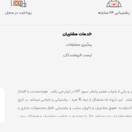
پشتیبانی ۲۴ ساعته
پرداخت در محل
خدمات مشتریان
پیگیری سفارشات
لیست فروشندگان
است . که یکی شناخته ترین و یکی از شرکت معتبر پخش سرور HP در ایران می باشد . هوشمندنت با افتخار
توانست یکی از بهترین مرکز ارائه محصولات و خدمات IT با پشتیبانی 24 ساعته در ایران باشد . این گروه که متشکل از تیم 16 نفره ، پشتیبانی و طراحی میباشد در تاریخ
 را آغاز نمود و طی این 12 سال فعالیت همواره احترام به حقوق مشتریان و کاربران سایت و پشتیبانی کامل محصولات تجاری و
تمام مشتریان عزیز میباشد حال با توجه به در خواست مشتریان و همکاران سعی