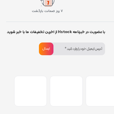
۷ روز ضمانت بازگشت
با عضویت در خبرنامه Hstock از اخرین تخفیفات ما با خبر شوید