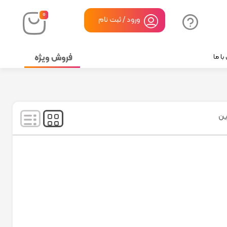
۰
ورود / ثبت نام
فروش ویژه
ا ما
نمایش
۱
-
۱
کالا از
۱
ین