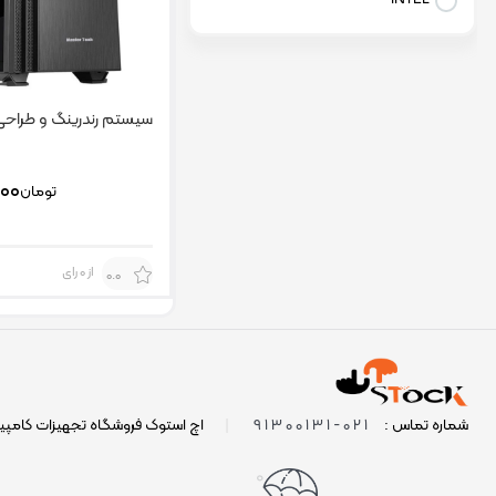
سیستم رندرینگ و طراحی 
۰۰۰
تومان
از 0 رای
0.0
021-91300131
شماره تماس :
|
اچ استوک فروشگاه تجهیزات کامپی