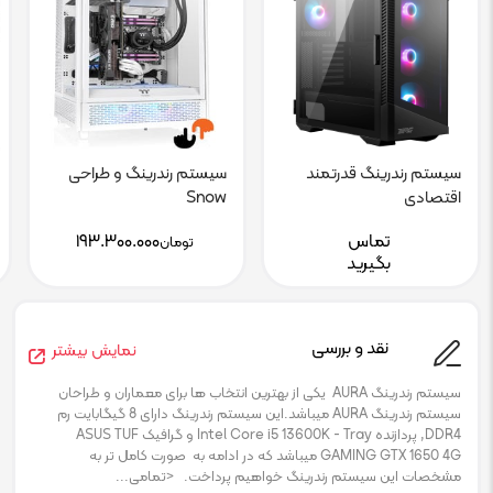
سیستم رندرینگ قدرتمند
سیستم رندرینگ و طراحی
اقتصادی
Snow
تماس
۱۹۳.۳۰۰.۰۰۰
تومان
بگیرید
نقد و بررسی
نمایش بیشتر
سیستم رندرینگ AURA یکی از بهترین انتخاب ها برای معماران و طراحان
سیستم رندرینگ AURA میباشد.این سیستم رندرینگ دارای 8 گیگابایت رم
DDR4, پردازنده Intel Core i5 13600K - Tray و گرافیک ASUS TUF
GAMING GTX 1650 4G میباشد که در ادامه به صورت کامل تر به
مشخصات این سیستم رندرینگ خواهیم پرداخت. <تمامی...