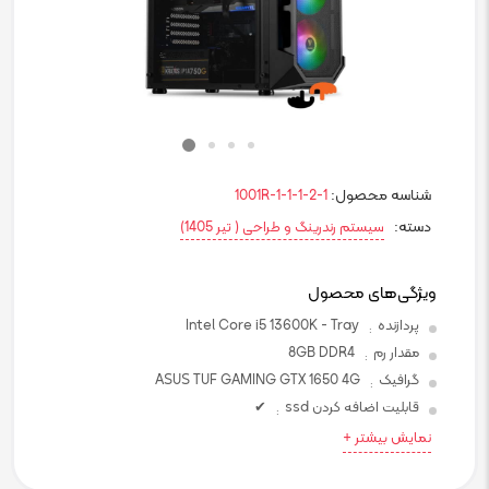
شناسه محصول:
1001R-1-1-1-2-1
دسته:
سیستم رندرینگ و طراحی ( تیر 1405)
ویژگی‌های محصول
پردازنده
Intel Core i5 13600K - Tray
:
مقدار رم
8GB DDR4
:
گرافیک
ASUS TUF GAMING GTX 1650 4G
:
قابلیت اضافه کردن ssd
✔
:
نمایش بیشتر +