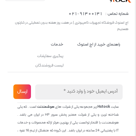
021-91300131
شماره تماس :
اچ استوک فروشگاه تجهیزات کامپیوتری | در هفت روز هفته بدون تعطیلی در کنارتون
هستیم
راهنمای خرید از اچ استوک
خدمات
پیگیری سفارشات
لیست فروشندگان
سایت
Hstock
زیر مجموعه یکی از شرکت های
هوشمندنت
است . که یکی
شناخته ترین و یکی از شرکت معتبر پخش سرور HP در ایران می باشد .
هوشمندنت با افتخار توانست یکی از بهترین مرکز ارائه محصولات و خدمات
IT با پشتیبانی 24 ساعته در ایران باشد . این گروه که متشکل از تیم 16 نفره ،