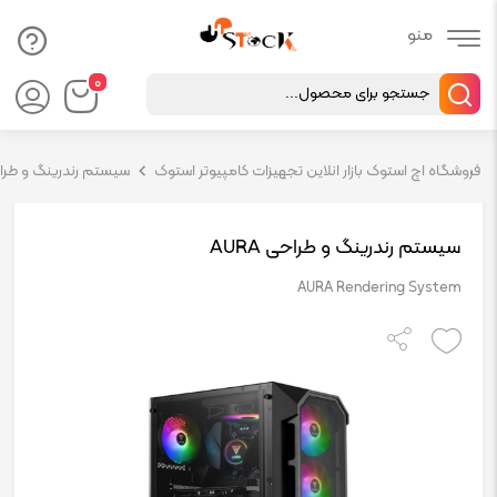
Products
۰
search
فروشگاه اچ استوک بازار انلاین تجهیزات کامپیوتر استوک
سیستم رندرینگ و طراحی ( 
سیستم رندرینگ و طراحی AURA
AURA Rendering System