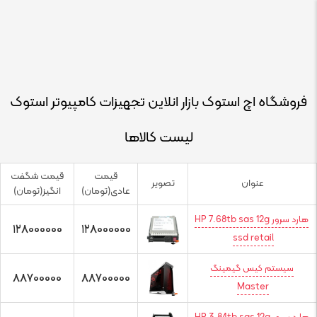
فروشگاه اچ استوک بازار انلاین تجهیزات کامپیوتر استوک
لیست کالاها
قیمت
قیمت شگفت
عنوان
تصویر
عادی(تومان)
انگیز(تومان)
هارد سرور HP 7.68tb sas 12g
128000000
128000000
ssd retail
سیستم کیس گیمینگ
88700000
88700000
Master