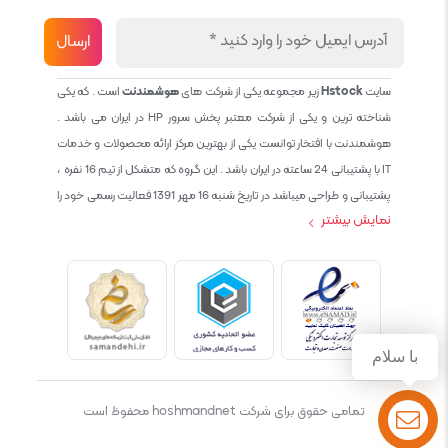
سایت
Hstock
زیر مجموعه یکی از شرکت های
هوشمندنت
است . که یکی
شناخته ترین و یکی از شرکت معتبر پخش سرور HP در ایران می باشد .
هوشمندنت با افتخار توانست یکی از بهترین مرکز ارائه محصولات و خدمات
IT با پشتیبانی 24 ساعته در ایران باشد . این گروه که متشکل از تیم 16 نفره ،
پشتیبانی و طراحی میباشد در تاریخ شنبه 16 مهر 1391 فعالیت رسمی خود را
نمایش بیشتر
آغاز نمود و طی این 12 سال فعالیت همواره احترام به حقوق مشتریان و
کاربران سایت و پشتیبانی کامل محصولات تجاری و رایگان در الویت کاری گروه
بوده و هست و تمام تلاش ما خدماتی کامل و بدون عیب به تمام مشتریان
عزیز میباشد حال با توجه به در خواست مشتریان و همکاران سعی کردیم
سایتی اماده کنیم که تمام مشتریان عزیزمان با خیال راحت تمام محصولات
IT خود را خریداری کنند.
با سلام
تمامی حقوق برای شرکت hoshmandnet محفوظ است