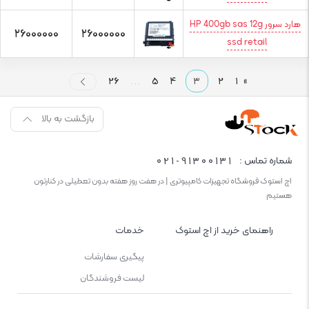
هارد سرور HP 400gb sas 12g
26000000
26000000
ssd retail
۲۶
…
۵
۴
۳
۲
۱
»
بازگشت به بالا
021-91300131
شماره تماس :
اچ استوک فروشگاه تجهیزات کامپیوتری | در هفت روز هفته بدون تعطیلی در کنارتون
هستیم
راهنمای خرید از اچ استوک
خدمات
پیگیری سفارشات
لیست فروشندگان