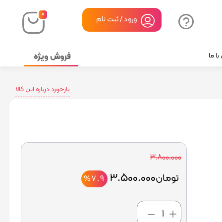
۰
ورود / ثبت نام
فروش ویژه
ا ما
بازخورد درباره این کالا
۳.۸۰۰.۰۰۰
۳.۵۰۰.۰۰۰
تومان
%۷.۹
افزودن