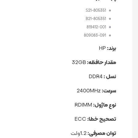
805351-S21
805351-B21
819412-001
809083-091
برند:
HP
مقدار حافظه:
32GB
نسل :
DDR4
سرعت:
2400MHz
نوع ماژول:
RDIMM
تصحیح خطا:
ECC
توان مصرفی:
1.2ولت