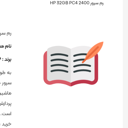
رم سرور HP 32GB PC4 2400
رم سرور  PC4 2400
نام م
برند : HP
سرور م
پردازش
است. 
خرید 