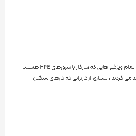
یک Smart Memory است ، بدین معنی که توسط شرکت HPE تست و عرضه شده است. تمام ویژگی هایی که سازگار با سرورهای HPE هستند
 می گردند ، بسیاری از کاربرانی که کارهای سنگین