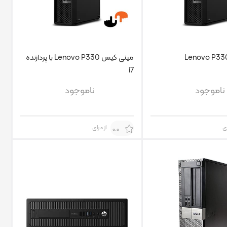
مینی کیس Lenovo P330 با پردازنده
i7
ناموجود
ناموجود
از 0 رای
0.0