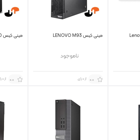
مینی کیس LENOVO M93
مینی کیس Lenovo P330
ناموجود
از 0 رای
از 0 رای
0.0
0.0