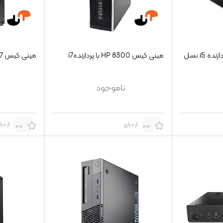
مینی کیس HP 8200 پردازنده i5 نسل
مینی کیس HP 8300 با پردازندهi7
مینی کیس Lenovo M720s I7
ناموجود
از 0 رای
از 0 رای
0.0
0.0