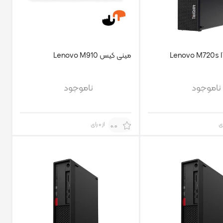
مینی کیس Lenovo M910
ناموجود
ناموجود
از 0 رای
0.0