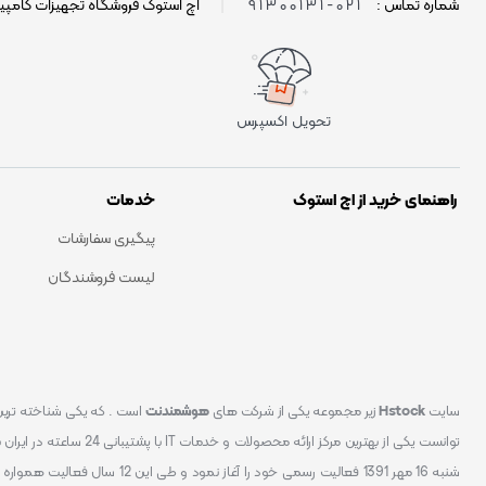
021-91300131
شماره تماس :
|
اچ استوک فروشگاه تجهیزات کامپی
تحویل اکسپرس
راهنمای خرید از اچ استوک
خدمات
پیگیری سفارشات
لیست فروشندگان
سایت
Hstock
زیر مجموعه یکی از شرکت های
هوشمندنت
شنبه 16 مهر 1391 فعالیت رسمی خود