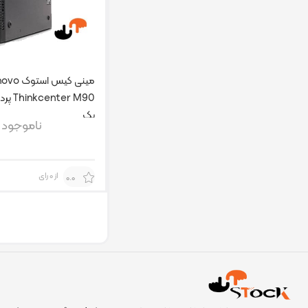
مینی کیس است
یک
ناموجود
از 0 رای
0.0