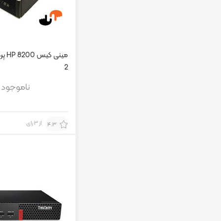
2
ناموجود
از 3 رای
4.3