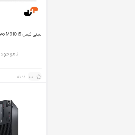
مینی کیس Lenovo M910 i5
ناموجود
از 0 رای
0.0