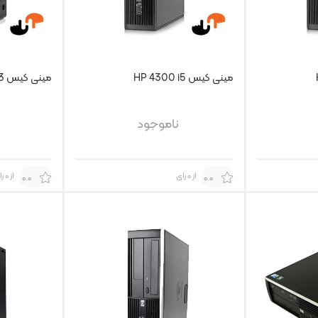
مینی کیس HP 4300 i5
مینی کیس HP 800 G3 با پردازنده i7
ناموجود
از 0 رای
از 0 رای
0.0
0.0