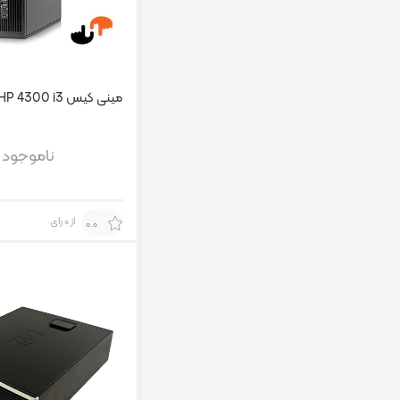
مینی کیس HP 4300 i3
ناموجود
از 0 رای
0.0