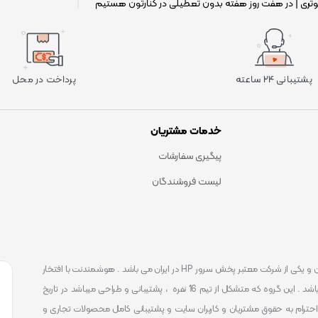
وتری | در هفت روز هفته بدون تعطیلی در کنارتون هستیم
|
پشتیبانی ۲۴ ساعته
پرداخت در محل
خدمات مشتریان
پیگیری سفارشات
لیست فروشندگان
است . که یکی شناخته ترین و یکی از شرکت معتبر پخش سرور HP در ایران می باشد . هوشمندنت با افتخار
توانست یکی از بهترین مرکز ارائه محصولات و خدمات IT با پشتیبانی 24 ساعته در ایران باشد . این گروه که متشکل از تیم 16 نفره ، پشتیبانی و طراحی میباشد در تاریخ
 را آغاز نمود و طی این 12 سال فعالیت همواره احترام به حقوق مشتریان و کاربران سایت و پشتیبانی کامل محصولات تجاری و