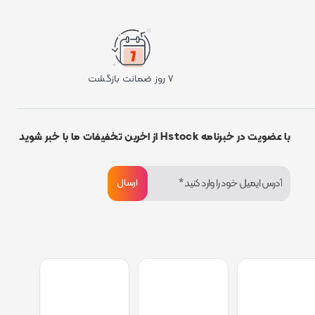
۷ روز ضمانت بازگشت
با عضویت در خبرنامه Hstock از اخرین تخفیفات ما با خبر شوید