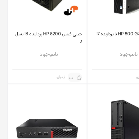
مینی کیس HP 8200 پردازنده i3 نسل
2
ناموجود
ناموجود
از 0 رای
0.0