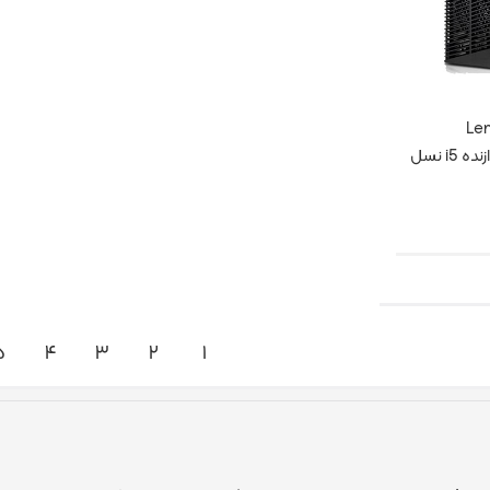
وک Lenovo
Thinkcenter M90 پردازنده i5 نسل
‹
۵
۴
۳
۲
۱