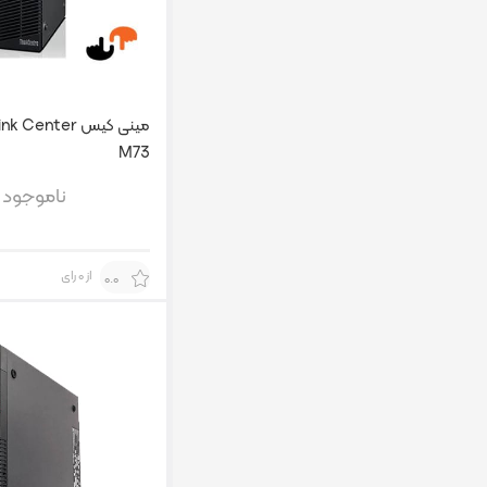
مینی کیس enter
M73
ناموجود
از 0 رای
0.0