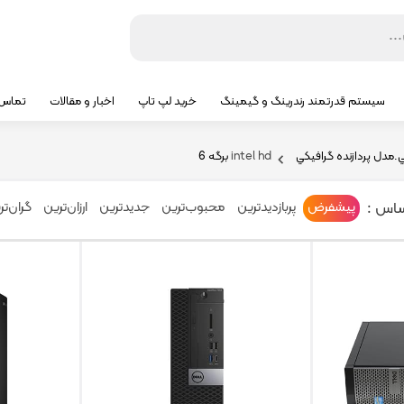
سیستم قدرتمند رندرینگ و گیمینگ
خرید لپ تاپ
اخبار و مقالات
تماس ب
.مدل پردازنده گرافيکي
intel hd
برگه 6
ساس :
پیشفرض
پربازدیدترین
محبوب‌ترین
جدیدترین
ارزان‌ترین
گران‌تر