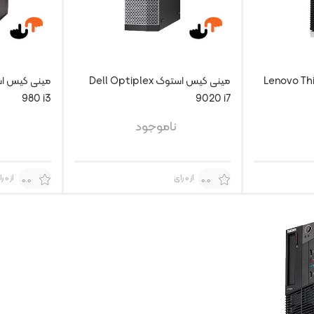
Lenovo Think C
مینی کیس استوک Dell Optiplex
980 i3
9020 i7
ناموجود
از 0 رای
از 0 رای
0.0
0.0