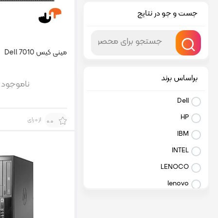
جست و جو در نتایج
مینی کیس Dell 7010
براساس برند
ناموجود
Dell
HP
از 0 رای
0.0
IBM
INTEL
LENOCO
lenovo
Huawei
لنوو