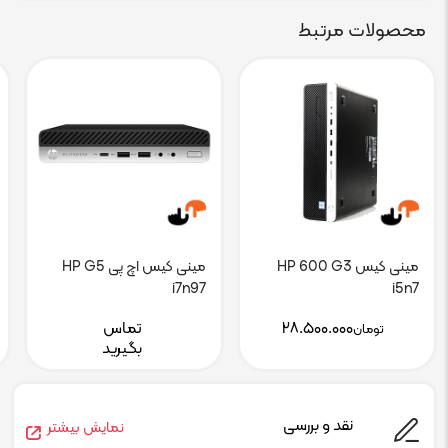
محصولات مرتبط
مینی کیس HP 600 G3
مینی کیس اچ پی HP G5
i7n97
i5n7
۲۸.۵۰۰.۰۰۰
تماس
تومان
بگیرید
نقد و بررسی
نمایش بیشتر