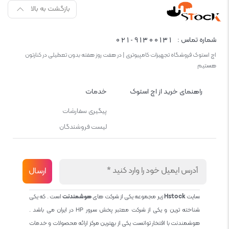
بازگشت به بالا
021-91300131
شماره تماس :
اچ استوک فروشگاه تجهیزات کامپیوتری | در هفت روز هفته بدون تعطیلی در کنارتون
هستیم
راهنمای خرید از اچ استوک
خدمات
پیگیری سفارشات
لیست فروشندگان
سایت
Hstock
زیر مجموعه یکی از شرکت های
هوشمندنت
است . که یکی
شناخته ترین و یکی از شرکت معتبر پخش سرور HP در ایران می باشد .
هوشمندنت با افتخار توانست یکی از بهترین مرکز ارائه محصولات و خدمات