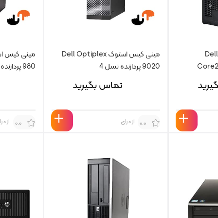
مینی کیس استوک 780 Dell
مینی کیس استوک Dell Optiplex
9020 پردازنده نسل 4
980 پردازنده I5 نسل 1
یرید
تماس بگیرید
از 0 رای
از 0 رای
0.0
0.0