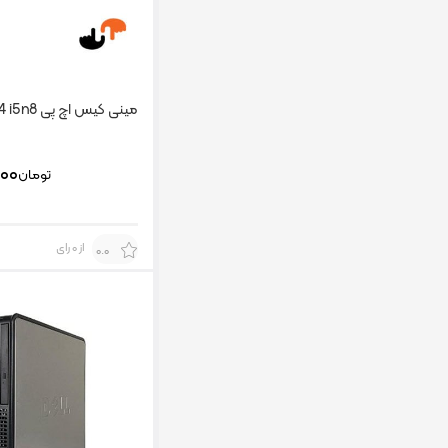
مینی کیس اچ پی HP 800 G4 i5n8
۰۰۰
تومان
از 0 رای
0.0