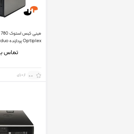
Optiplex پردازنده Core2duo
تماس بگ
از 0 رای
0.0