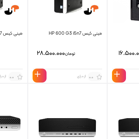
مینی کیس HP 600 G3 i5n7
مینی کیس HP 800 G3 i5n7
۲۸.۵۰۰.۰۰۰
۱۶.۵۰۰.
تومان
از 0 رای
از 0 رای
0.0
0.0