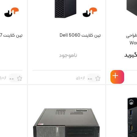
طراحی
تین کلاینت Dell 5060
تین کلاینت HP 800 G1 i7
Wor
یرید
ناموجود
از 0 رای
از 0 رای
0.0
0.0