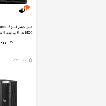
مینی کیس
Elite 8100 پردازنده i5 نسل یک
تماس بگ
از 0 رای
0.0