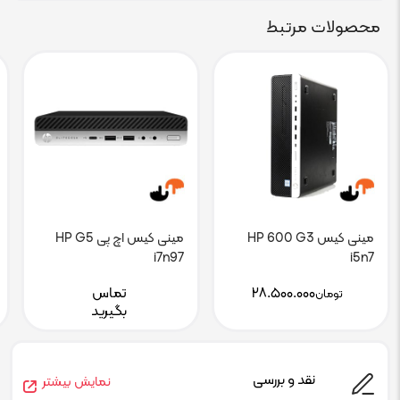
محصولات مرتبط
مینی کیس HP 600 G3
مینی کیس اچ پی HP G5
i7n97
i5n7
۲۸.۵۰۰.۰۰۰
تماس
تومان
بگیرید
نقد و بررسی
نمایش بیشتر