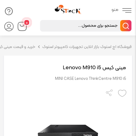
Products
۰
search
فروشگاه اچ استوک بازار انلاین تجهیزات کامپیوتر استوک
خرید و قیمت مینی کیس 
مینی کیس Lenovo M910 i5
MINI CASE Lenovo ThinkCentre M910 i5