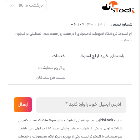
بازگشت به بالا
021-91300131
شماره تماس :
اچ استوک فروشگاه تجهیزات کامپیوتری | در هفت روز هفته بدون تعطیلی در کنارتون
هستیم
راهنمای خرید از اچ استوک
خدمات
پیگیری سفارشات
لیست فروشندگان
سایت
Hstock
زیر مجموعه یکی از شرکت های
هوشمندنت
است . که یکی
شناخته ترین و یکی از شرکت معتبر پخش سرور HP در ایران می باشد .
هوشمندنت با افتخار توانست یکی از بهترین مرکز ارائه محصولات و خدمات