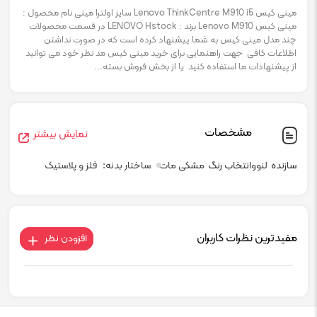
مینی کیس Lenovo ThinkCentre M910 i5 سایز اولترا مینی نام محصول :
مینی کیس Lenovo M910 برند : LENOVO Hstock در قسمت محصولات
چند مدل مینی کیس به شما پیشنهاد کرده است که در صورت نداشتن
اطلاعات کافی جهت راهنمایی برای خرید مینی کیس مد نظر خود می توانید
از پیشنهادات ما استفاده کنید یا از بخش فروش بسته...
مشخصات
نمایش بیشتر
سازنده
لنوو
انتخاب رنگ
مشکی مات
ساختار بدنه
فلز و پلاستیک
مفیدترین نظرات کاربران
افزودن نظر