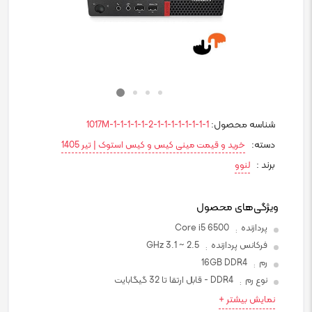
شناسه محصول:
1017M-1-1-1-1-1-2-1-1-1-1-1-1-1-1
دسته:
خرید و قیمت مینی کیس و کیس استوک | تیر 1405
برند :
لنوو
ویژگی‌های محصول
پردازنده
Core i5 6500
:
فرکانس پردازنده
2.5 ~ 3.1 GHz
:
رم
16GB DDR4
:
نوع رم
DDR4 - قابل ارتقا تا 32 گیگابایت
:
نمایش بیشتر +