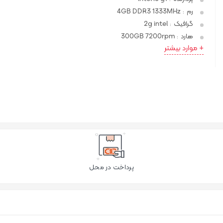
رم
4GB DDR3 1333MHz
:
گرافیک
2g intel
:
هارد
300GB 7200rpm
:
+ موارد بیشتر
پرداخت در محل