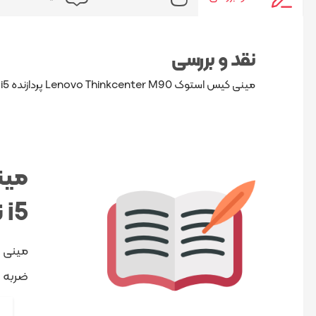
نقد و بررسی
مینی کیس استوک Lenovo Thinkcenter M90 پردازنده i5 نسل یک
i5 نسل 1
ضربه و