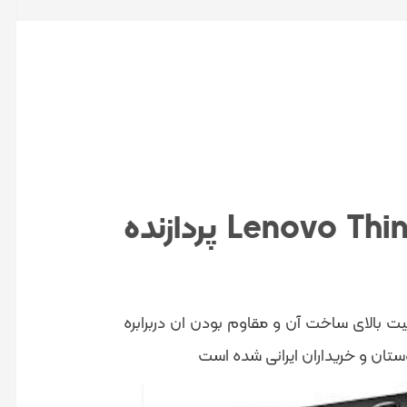
مینی کیس استوک Lenovo Thinkcenter M90 پردازنده
یکی ا بهترین محصولات hp است که کیفیت بالای ساخت آن و مقاوم بودن ان دربرابره
ستان و خریداران ایرانی شده است