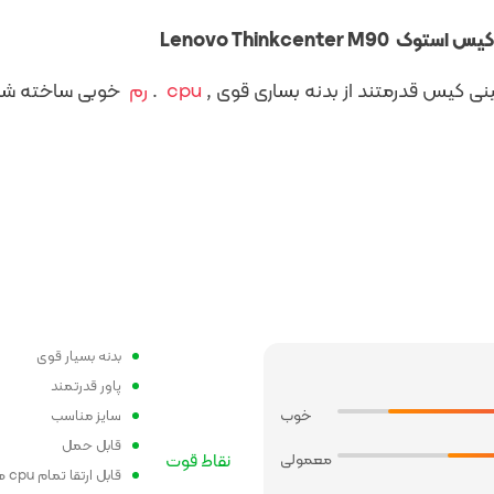
توک Lenovo Thinkcenter M90
نی کیس قدرمتند از بدنه بساری قوی ,
cpu
.
رم
خوبی ساخته شده ا
بدنه بسیار قوی
پاور قدرتمند
خوب
سایز مناسب
قابل حمل
معمولی
نقاط قوت
قابل ارتقا تمام cpu های نسل 1