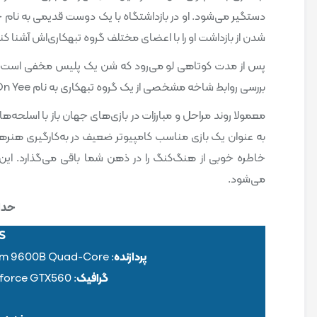
شدن از بازداشت او را با اعضای مختلف گروه تبهکاری‌اش آشنا کن
پس از مدت کوتاهی لو می‌رود که شن یک پلیس مخفی است که
بررسی روابط شاخه‌ مشخصی از یک گروه تبهکاری به نام Sun On Yee محسوب می‌شود.
به عنوان یک بازی مناسب کامپیوتر ضعیف در به‌کارگیری هنرها
خاطره خوبی از هنگ‌کنگ را در ذهن شما باقی می‌گذارد. ا
می‌شود.
حداق
S
پردازنده
: Intel core 2Quad 64002.13GHZ/AMD Phenom 9600B Quad-Core
گرافیک
: AMD Radeon HD 6950 or NNIDIA Geforce GTX560