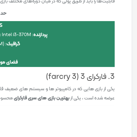
قابلیت‌ها را باید از طریق پولی که در میان دوره‌های مختلف باز
حداق
S
پردازنده
: Intel i3-370MIntel Core i3-4150-CPU: Intel i3-370M
گرافیک
: Intel HD 3000 (1GB VRAM)
فضای مورد
3. فارکرای 3 (farcry 3)
عرضه شده است ، یکی از
بهترین بازی های سری فارکرای
محسوب