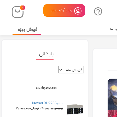
۰
ورود / ثبت نام
فروش ویژه
ا ما
بایگانی
محصولات
سرورHuawei RH2285
۲۰.۰۰۰.۰۰۰
۲۴.۰۰۰.۰۰۰
تومان
تومان