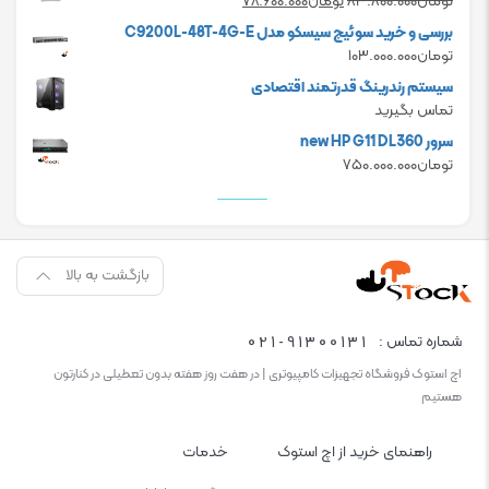
Current
Original
تومان
۸۳.۸۰۰.۰۰۰
تومان
۷۸.۶۰۰.۰۰۰
تومان۲۴.۰۰۰.۰۰۰.
تومان۲۰.۰۰۰.۰۰۰.
price
price
بررسی و خرید سوئیچ سیسکو مدل C9200L-48T-4G-E
is:
was:
تومان
۱۰۳.۰۰۰.۰۰۰
تومان۸۳.۸۰۰.۰۰۰.
تومان۷۸.۶۰۰.۰۰۰.
سیستم رندرینگ قدرتمند اقتصادی
تماس بگیرید
سرور new HP G11 DL360
تومان
۷۵۰.۰۰۰.۰۰۰
بازگشت به بالا
021-91300131
شماره تماس :
اچ استوک فروشگاه تجهیزات کامپیوتری | در هفت روز هفته بدون تعطیلی در کنارتون
هستیم
راهنمای خرید از اچ استوک
خدمات