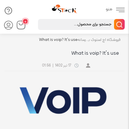
Products
۰
search
فروشگاه اچ استوک بازار انلاین تجهیزات کامپیوتر استوک
رسانه
What is voip? It’s use
What is voip? It’s use
17 تیر 1402
|
01:56