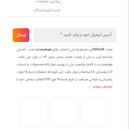
پیگیری سفارشات
لیست فروشندگان
سایت
Hstock
زیر مجموعه یکی از شرکت های
هوشمندنت
است . که یکی
شناخته ترین و یکی از شرکت معتبر پخش سرور HP در ایران می باشد .
هوشمندنت با افتخار توانست یکی از بهترین مرکز ارائه محصولات و خدمات
IT با پشتیبانی 24 ساعته در ایران باشد . این گروه که متشکل از تیم 16 نفره ،
پشتیبانی و طراحی میباشد در تاریخ شنبه 16 مهر 1391 فعالیت رسمی خود را
نمایش بیشتر
آغاز نمود و طی این 12 سال فعالیت همواره احترام به حقوق مشتریان و
کاربران سایت و پشتیبانی کامل محصولات تجاری و رایگان در الویت کاری گروه
بوده و هست و تمام تلاش ما خدماتی کامل و بدون عیب به تمام مشتریان
عزیز میباشد حال با توجه به در خواست مشتریان و همکاران سعی کردیم
سایتی اماده کنیم که تمام مشتریان عزیزمان با خیال راحت تمام محصولات
IT خود را خریداری کنند.