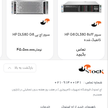
سرور HP G8 DL380 8sff
سرور اچ پی HP DL580 G8
کانفیگ شده
تماس
۴۵.۵۰۰.۰۰۰
تومان
بگیرید
بازگشت به بالا
021-91300131
شماره تماس :
اچ استوک فروشگاه تجهیزات کامپیوتری | در هفت روز هفته بدون تعطیلی در کنارتون
هستیم
راهنمای خرید از اچ استوک
خدمات