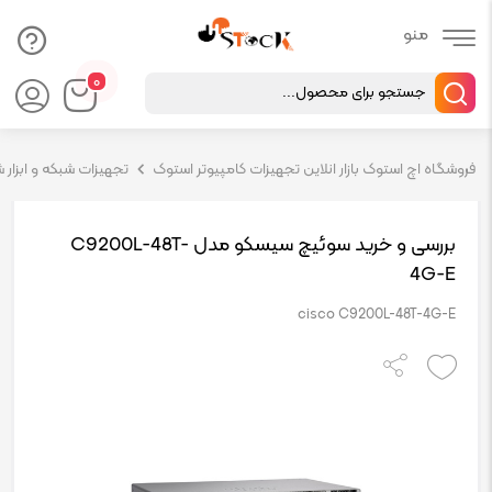
Products
۰
search
فروشگاه اچ استوک بازار انلاین تجهیزات کامپیوتر استوک
تجهیزات شبکه و ابزار 
بررسی و خرید سوئیچ سیسکو مدل C9200L-48T-
4G-E
cisco C9200L-48T-4G-E