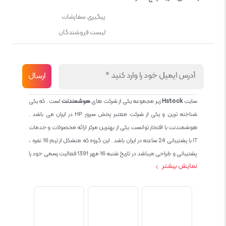
پیگیری سفارشات
لیست فروشندگان
سایت
Hstock
زیر مجموعه یکی از شرکت های
هوشمندنت
است . که یکی
شناخته ترین و یکی از شرکت معتبر پخش سرور HP در ایران می باشد .
هوشمندنت با افتخار توانست یکی از بهترین مرکز ارائه محصولات و خدمات
IT با پشتیبانی 24 ساعته در ایران باشد . این گروه که متشکل از تیم 16 نفره ،
پشتیبانی و طراحی میباشد در تاریخ شنبه 16 مهر 1391 فعالیت رسمی خود را
نمایش بیشتر
آغاز نمود و طی این 12 سال فعالیت همواره احترام به حقوق مشتریان و
کاربران سایت و پشتیبانی کامل محصولات تجاری و رایگان در الویت کاری گروه
بوده و هست و تمام تلاش ما خدماتی کامل و بدون عیب به تمام مشتریان
عزیز میباشد حال با توجه به در خواست مشتریان و همکاران سعی کردیم
سایتی اماده کنیم که تمام مشتریان عزیزمان با خیال راحت تمام محصولات