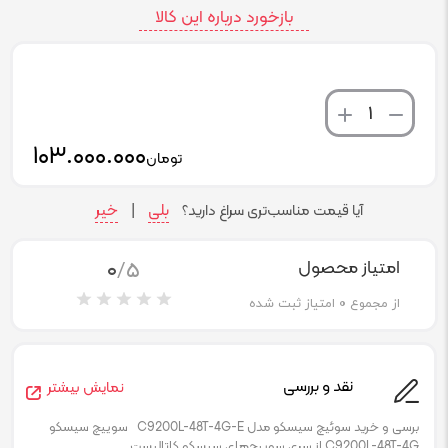
بازخورد درباره این کالا
تعداد
۱۰۳.۰۰۰.۰۰۰
تومان
بلی
خیر
آیا قیمت مناسب‌تری سراغ دارید؟
|
0
/5
امتیاز محصول
از مجموع
0
امتیاز ثبت شده
نقد و بررسی
نمایش بیشتر
برسی و خرید سوئیچ سیسکو مدل C9200L-48T-4G-E سوییچ سیسکو
C9200L-48T-4G از سری سوییچ‌های سیسکو کاتالیست...