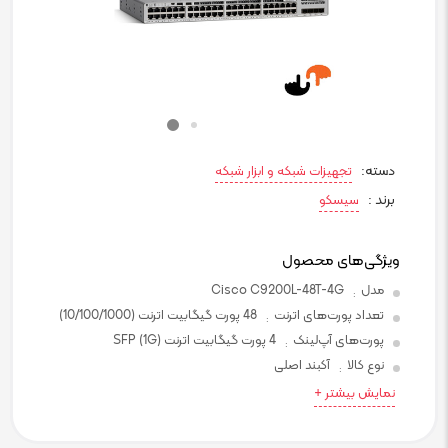
دسته:
تجهیزات شبکه و ابزار شبکه
برند :
سیسکو
ویژگی‌های محصول
مدل
Cisco C9200L-48T-4G
:
تعداد پورت‌های اترنت
48 پورت گیگابیت اترنت (10/100/1000)
:
پورت‌های آپ‌لینک
4 پورت گیگابیت اترنت SFP (1G)
:
نوع کالا
آکبند اصلی
:
نمایش بیشتر +