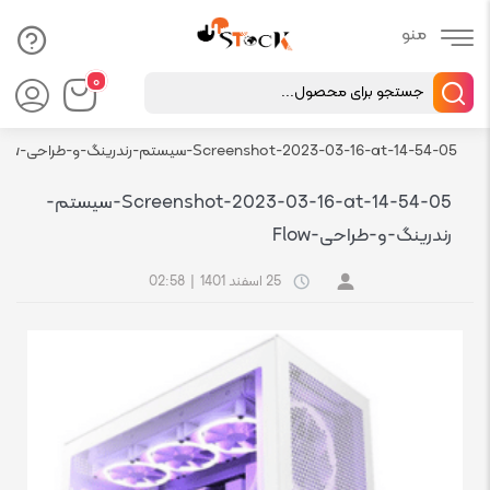
Products
۰
search
رسانه
Screenshot-2023-03-16-at-14-54-05-سیستم-رندرینگ-و-طراحی-Flow
فروشگاه اچ استوک بازار انلاین تجهیزات کامپیوتر استوک
Screenshot-2023-03-16-at-14-54-05-سیستم-
رندرینگ-و-طراحی-Flow
25 اسفند 1401
|
02:58