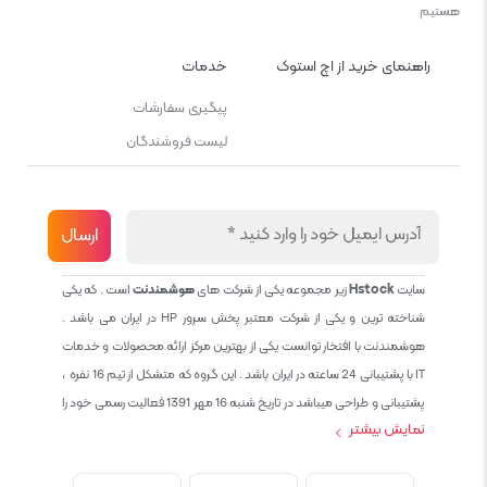
هستیم
راهنمای خرید از اچ استوک
خدمات
پیگیری سفارشات
لیست فروشندگان
سایت
Hstock
زیر مجموعه یکی از شرکت های
هوشمندنت
است . که یکی
شناخته ترین و یکی از شرکت معتبر پخش سرور HP در ایران می باشد .
هوشمندنت با افتخار توانست یکی از بهترین مرکز ارائه محصولات و خدمات
IT با پشتیبانی 24 ساعته در ایران باشد . این گروه که متشکل از تیم 16 نفره ،
پشتیبانی و طراحی میباشد در تاریخ شنبه 16 مهر 1391 فعالیت رسمی خود را
نمایش بیشتر
آغاز نمود و طی این 12 سال فعالیت همواره احترام به حقوق مشتریان و
کاربران سایت و پشتیبانی کامل محصولات تجاری و رایگان در الویت کاری گروه