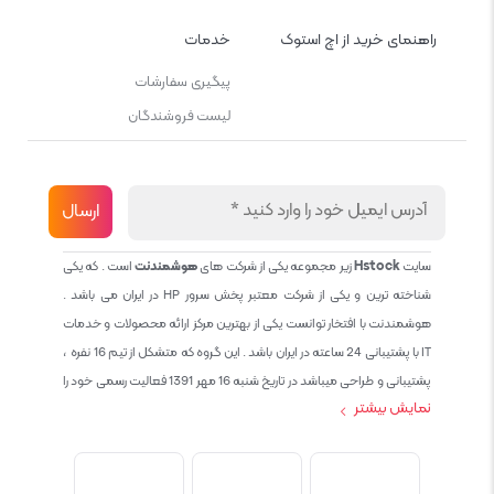
راهنمای خرید از اچ استوک
خدمات
پیگیری سفارشات
لیست فروشندگان
سایت
Hstock
زیر مجموعه یکی از شرکت های
هوشمندنت
است . که یکی
شناخته ترین و یکی از شرکت معتبر پخش سرور HP در ایران می باشد .
هوشمندنت با افتخار توانست یکی از بهترین مرکز ارائه محصولات و خدمات
IT با پشتیبانی 24 ساعته در ایران باشد . این گروه که متشکل از تیم 16 نفره ،
پشتیبانی و طراحی میباشد در تاریخ شنبه 16 مهر 1391 فعالیت رسمی خود را
نمایش بیشتر
آغاز نمود و طی این 12 سال فعالیت همواره احترام به حقوق مشتریان و
کاربران سایت و پشتیبانی کامل محصولات تجاری و رایگان در الویت کاری گروه
بوده و هست و تمام تلاش ما خدماتی کامل و بدون عیب به تمام مشتریان