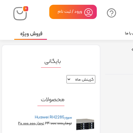
۰
ورود / ثبت نام
فروش ویژه
ا ما
بایگانی
محصولات
سرورHuawei RH2285
۲۰.۰۰۰.۰۰۰
۲۴.۰۰۰.۰۰۰
تومان
تومان