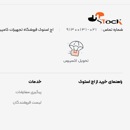
021-91300131
شماره تماس :
|
اچ استوک فروشگاه تجهیزات کامپی
تحویل اکسپرس
راهنمای خرید از اچ استوک
خدمات
پیگیری سفارشات
لیست فروشندگان