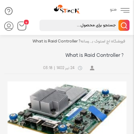
Products
۰
search
فروشگاه اچ استوک بازار انلاین تجهیزات کامپیوتر استوک
رسانه
? What is Raid Controller
? What is Raid Controller
24 تیر 1402
|
03:18