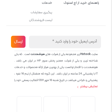
راهنمای خرید از اچ استوک
خدمات
پیگیری سفارشات
لیست فروشندگان
سایت
Hstock
زیر مجموعه یکی از شرکت های
هوشمندنت
است . که یکی
شناخته ترین و یکی از شرکت معتبر پخش سرور HP در ایران می باشد .
هوشمندنت با افتخار توانست یکی از بهترین مرکز ارائه محصولات و خدمات
IT با پشتیبانی 24 ساعته در ایران باشد . این گروه که متشکل از تیم 16 نفره ،
پشتیبانی و طراحی میباشد در تاریخ شنبه 16 مهر 1391 فعالیت رسمی خود را
نمایش بیشتر
آغاز نمود و طی این 12 سال فعالیت همواره احترام به حقوق مشتریان و
کاربران سایت و پشتیبانی کامل محصولات تجاری و رایگان در الویت کاری گروه
بوده و هست و تمام تلاش ما خدماتی کامل و بدون عیب به تمام مشتریان
عزیز میباشد حال با توجه به در خواست مشتریان و همکاران سعی کردیم