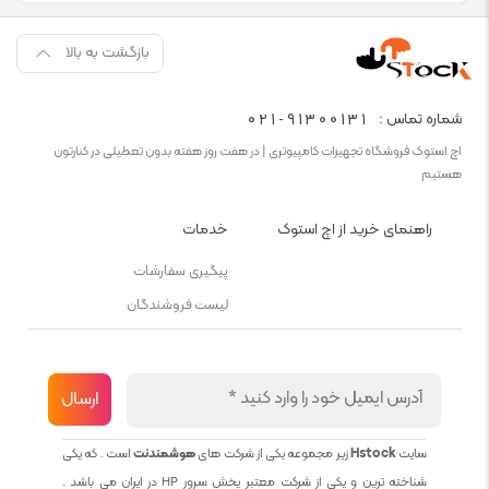
بازگشت به بالا
021-91300131
شماره تماس :
اچ استوک فروشگاه تجهیزات کامپیوتری | در هفت روز هفته بدون تعطیلی در کنارتون
هستیم
راهنمای خرید از اچ استوک
خدمات
پیگیری سفارشات
لیست فروشندگان
سایت
Hstock
زیر مجموعه یکی از شرکت های
هوشمندنت
است . که یکی
شناخته ترین و یکی از شرکت معتبر پخش سرور HP در ایران می باشد .