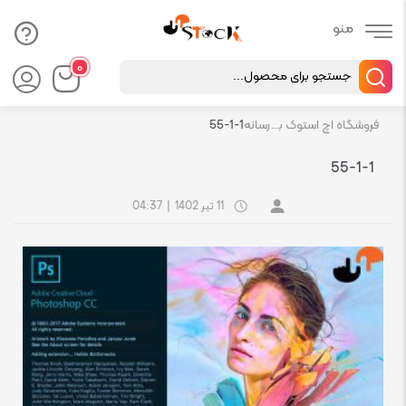
Products
۰
search
فروشگاه اچ استوک بازار انلاین تجهیزات کامپیوتر استوک
رسانه
55-1-1
55-1-1
11 تیر 1402
|
04:37