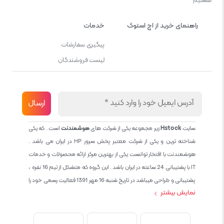
هستیم
راهنمای خرید از اچ استوک
خدمات
پیگیری سفارشات
لیست فروشندگان
سایت
Hstock
زیر مجموعه یکی از شرکت های
هوشمندنت
است . که یکی
شناخته ترین و یکی از شرکت معتبر پخش سرور HP در ایران می باشد .
هوشمندنت با افتخار توانست یکی از بهترین مرکز ارائه محصولات و خدمات
IT با پشتیبانی 24 ساعته در ایران باشد . این گروه که متشکل از تیم 16 نفره ،
پشتیبانی و طراحی میباشد در تاریخ شنبه 16 مهر 1391 فعالیت رسمی خود را
نمایش بیشتر
آغاز نمود و طی این 12 سال فعالیت همواره احترام به حقوق مشتریان و
کاربران سایت و پشتیبانی کامل محصولات تجاری و رایگان در الویت کاری گروه
بوده و هست و تمام تلاش ما خدماتی کامل و بدون عیب به تمام مشتریان