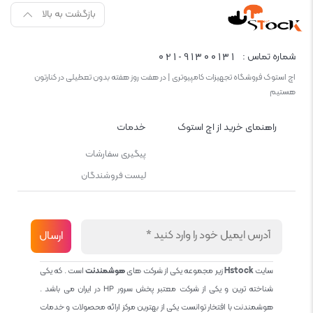
بازگشت به بالا
021-91300131
شماره تماس :
اچ استوک فروشگاه تجهیزات کامپیوتری | در هفت روز هفته بدون تعطیلی در کنارتون
هستیم
راهنمای خرید از اچ استوک
خدمات
پیگیری سفارشات
لیست فروشندگان
سایت
Hstock
زیر مجموعه یکی از شرکت های
هوشمندنت
است . که یکی
شناخته ترین و یکی از شرکت معتبر پخش سرور HP در ایران می باشد .
هوشمندنت با افتخار توانست یکی از بهترین مرکز ارائه محصولات و خدمات