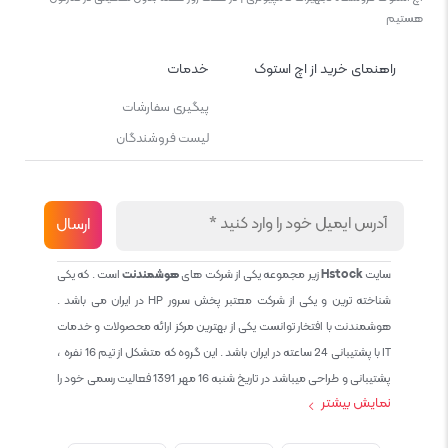
هستیم
راهنمای خرید از اچ استوک
خدمات
پیگیری سفارشات
لیست فروشندگان
سایت
Hstock
زیر مجموعه یکی از شرکت های
هوشمندنت
است . که یکی
شناخته ترین و یکی از شرکت معتبر پخش سرور HP در ایران می باشد .
هوشمندنت با افتخار توانست یکی از بهترین مرکز ارائه محصولات و خدمات
IT با پشتیبانی 24 ساعته در ایران باشد . این گروه که متشکل از تیم 16 نفره ،
پشتیبانی و طراحی میباشد در تاریخ شنبه 16 مهر 1391 فعالیت رسمی خود را
نمایش بیشتر
آغاز نمود و طی این 12 سال فعالیت همواره احترام به حقوق مشتریان و
کاربران سایت و پشتیبانی کامل محصولات تجاری و رایگان در الویت کاری گروه