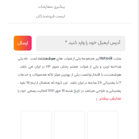
پیگیری سفارشات
لیست فروشندگان
سایت
Hstock
زیر مجموعه یکی از شرکت های
هوشمندنت
است . که یکی
شناخته ترین و یکی از شرکت معتبر پخش سرور HP در ایران می باشد .
هوشمندنت با افتخار توانست یکی از بهترین مرکز ارائه محصولات و خدمات
IT با پشتیبانی 24 ساعته در ایران باشد . این گروه که متشکل از تیم 16 نفره ،
پشتیبانی و طراحی میباشد در تاریخ شنبه 16 مهر 1391 فعالیت رسمی خود را
نمایش بیشتر
آغاز نمود و طی این 12 سال فعالیت همواره احترام به حقوق مشتریان و
کاربران سایت و پشتیبانی کامل محصولات تجاری و رایگان در الویت کاری گروه
بوده و هست و تمام تلاش ما خدماتی کامل و بدون عیب به تمام مشتریان
عزیز میباشد حال با توجه به در خواست مشتریان و همکاران سعی کردیم
سایتی اماده کنیم که تمام مشتریان عزیزمان با خیال راحت تمام محصولات