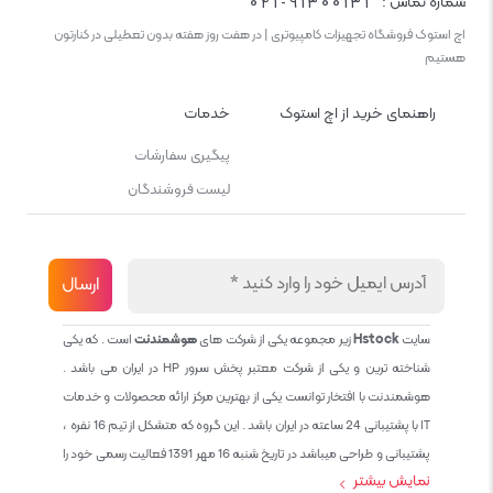
021-91300131
شماره تماس :
اچ استوک فروشگاه تجهیزات کامپیوتری | در هفت روز هفته بدون تعطیلی در کنارتون
هستیم
راهنمای خرید از اچ استوک
خدمات
پیگیری سفارشات
لیست فروشندگان
سایت
Hstock
زیر مجموعه یکی از شرکت های
هوشمندنت
است . که یکی
شناخته ترین و یکی از شرکت معتبر پخش سرور HP در ایران می باشد .
هوشمندنت با افتخار توانست یکی از بهترین مرکز ارائه محصولات و خدمات
IT با پشتیبانی 24 ساعته در ایران باشد . این گروه که متشکل از تیم 16 نفره ،
پشتیبانی و طراحی میباشد در تاریخ شنبه 16 مهر 1391 فعالیت رسمی خود را
نمایش بیشتر
آغاز نمود و طی این 12 سال فعالیت همواره احترام به حقوق مشتریان و